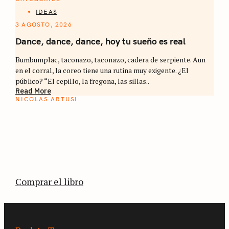
IDEAS
3 AGOSTO, 2026
Dance, dance, dance, hoy tu sueño es real
Bumbumplac, taconazo, taconazo, cadera de serpiente. Aun
en el corral, la coreo tiene una rutina muy exigente. ¿El
público? “El cepillo, la fregona, las sillas..
Read More
NICOLAS ARTUSI
ATLAS DEL CAFÉ
La vuelta al mundo en 80 países cafeteros: un
estimulante diario de viaje a través de los
territorios que fueron transformados por el
café.
Comprar el libro