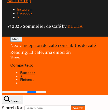
Back to Top
Instagram
Facebook
X
© 2026 Sommelier de Café by
KUCHA
Menu
Next:
Inception de café con cubitos de café
Reading:
El café, una emoción
Share:
Compártelo:
Facebook
X
Pinterest
Search
Search for:
Search