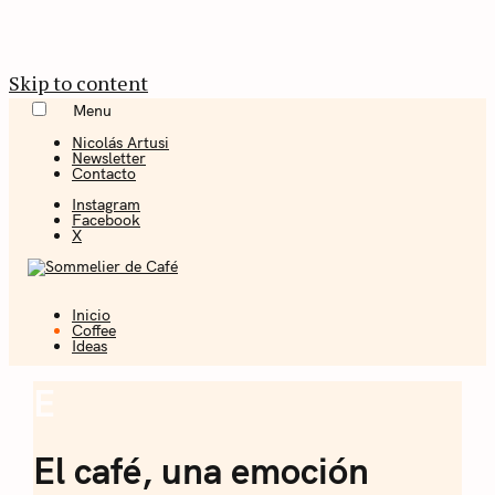
Skip to content
Menu
Nicolás Artusi
Newsletter
Contacto
Instagram
Facebook
X
Inicio
Coffee + Ideas
Coffee
Ideas
Sommelier de
E
Coffee
Café
El café, una emoción