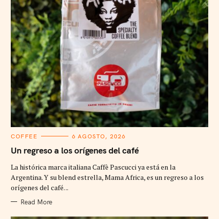
C
COFFEE
6 AGOSTO, 2026
A
T
Un regreso a los orígenes del café
E
G
La histórica marca italiana Caffè Pascucci ya está en la
O
R
Argentina. Y su blend estrella, Mama Africa, es un regreso a los
I
orígenes del café. ..
E
S
Read More