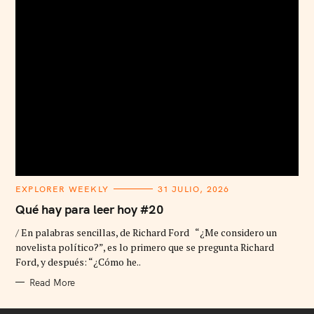
C
EXPLORER WEEKLY
31 JULIO, 2026
A
T
Qué hay para leer hoy #20
E
G
/ En palabras sencillas, de Richard Ford “¿Me considero un
O
R
novelista político?”, es lo primero que se pregunta Richard
I
Ford, y después: “¿Cómo he..
E
S
Read More