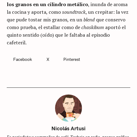
los granos en un cilindro metálico
, inunda de aroma
la cocina y aporta, como
soundtrack
, un crepitar: la vez
que pude tostar mis granos, en un
blend
que conservo
como prueba, el estallar como de
chaskibum
aportó el
quinto sentido (oído) que le faltaba al episodio
cafeteril.
C
Facebook
X
Pinterest
A
T
E
G
O
R
I
E
S
S
i
n
Nicolás Artusi
c