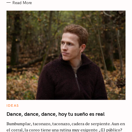
Read More
C
IDEAS
A
T
Dance, dance, dance, hoy tu sueño es real
S
E
G
Bumbumplac, taconazo, taconazo, cadera de serpiente. Aun en
e
O
R
el corral, la coreo tiene una rutina muy exigente. ¿El público?
I