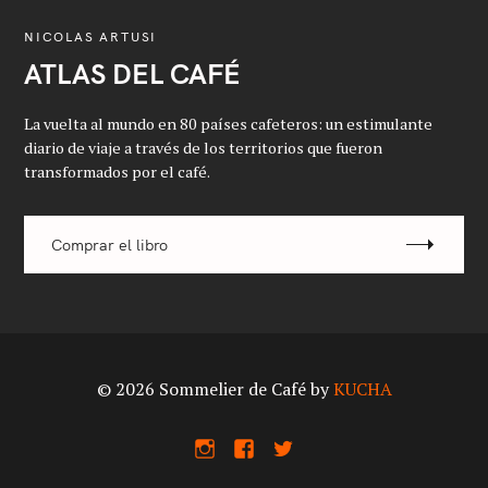
NICOLAS ARTUSI
ATLAS DEL CAFÉ
La vuelta al mundo en 80 países cafeteros: un estimulante
diario de viaje a través de los territorios que fueron
transformados por el café.
Comprar el libro
© 2026 Sommelier de Café by
KUCHA
I
F
X
n
a
s
c