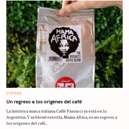
C
COFFEE
A
T
Un regreso a los orígenes del café
E
G
La histórica marca italiana Caffè Pascucci ya está en la
O
R
Argentina. Y su blend estrella, Mama Africa, es un regreso a
I
los orígenes del café. ..
E
S