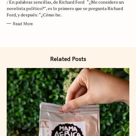
/ En palabras sencillas, de Richard Ford “¿Me considero un
O
R
novelista político?”, es lo primero que se pregunta Richard
I
Ford, y después: “¿Cómo he..
E
S
Read More
Related Posts