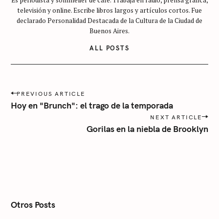
Es periodista y sommelier de café. Trabaja en radio, prensa gráfica,
a
televisión y online. Escribe libros largos y artículos cortos. Fue
t
declarado Personalidad Destacada de la Cultura de la Ciudad de
e
Buenos Aires.
g
ALL POSTS
o
r
í
P
a
PREVIOUS ARTICLE
o
Hoy en "Brunch": el trago de la temporada
s
NEXT ARTICLE
t
Gorilas en la niebla de Brooklyn
n
a
v
i
g
a
t
i
Otros Posts
o
n