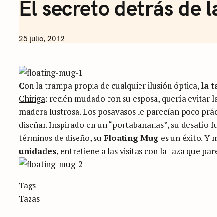
El secreto detrás de l
by
25 julio, 2012
Nicolás
Artusi
C
on la trampa propia de cualquier ilusión óptica,
la t
Chiriga
: recién mudado con su esposa, quería evitar l
madera lustrosa. Los posavasos le parecían poco prác
diseñar. Inspirado en un “portabananas”, su desafío
términos de diseño, su
Floating Mug
es un éxito. Y
unidades
, entretiene a las visitas con la taza que par
Categories
Tags
Sin
categoría
Tazas