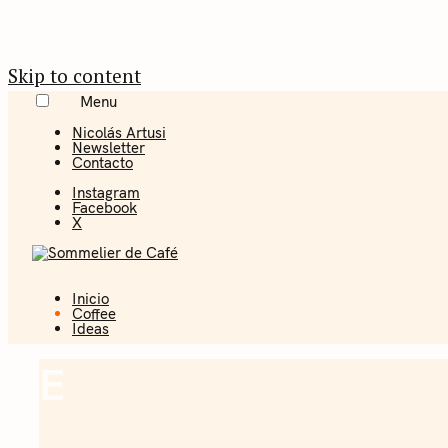
Skip to content
Menu
Nicolás Artusi
Newsletter
Contacto
Instagram
Facebook
X
Inicio
Coffee + Ideas
Coffee
Ideas
Sommelier 
E
Coffee