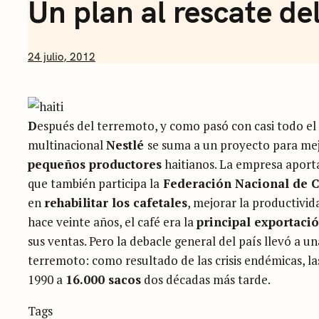
Un plan al rescate del
by
24 julio, 2012
Nicolás
Artusi
D
espués del terremoto, y como pasó con casi todo el 
multinacional
Nestlé
se suma a un proyecto para mej
pequeños productores
haitianos. La empresa aport
que también participa la
Federación Nacional de C
en
rehabilitar los cafetales
, mejorar la productivid
hace veinte años, el café era la
principal exportaci
sus ventas. Pero la debacle general del país llevó a u
terremoto: como resultado de las crisis endémicas, la
1990 a
16.000 sacos
dos décadas más tarde.
Categories
Tags
Sin