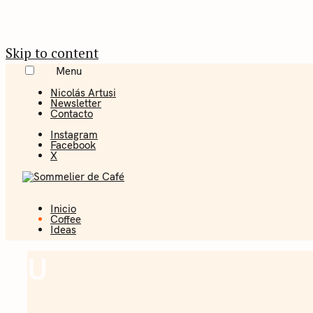
Skip to content
Menu
Nicolás Artusi
Newsletter
Contacto
Instagram
Facebook
X
Inicio
Coffee + Ideas
Coffee
Ideas
Sommelier 
U
Coffee