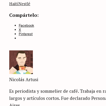
categoría
Haití
Nestlé
Compártelo:
Facebook
X
Pinterest
Nicolás Artusi
Es periodista y sommelier de café. Trabaja en ra
largos y artículos cortos. Fue declarado Perso
Aires.