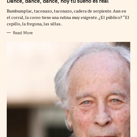
Dance, dance, dance, hoy tu sueño es real
E
G
Bumbumplac, taconazo, taconazo, cadera de serpiente. Aun en
O
R
el corral, la coreo tiene una rutina muy exigente. ¿El público? “El
I
cepillo, la fregona, las sillas..
E
S
Read More