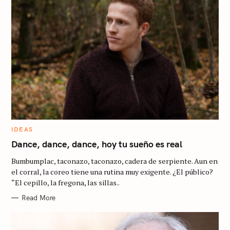
C
IDEAS
A
T
Dance, dance, dance, hoy tu sueño es real
E
G
Bumbumplac, taconazo, taconazo, cadera de serpiente. Aun en
O
R
el corral, la coreo tiene una rutina muy exigente. ¿El público?
I
“El cepillo, la fregona, las sillas..
S
E
S
e
Read More
a
r