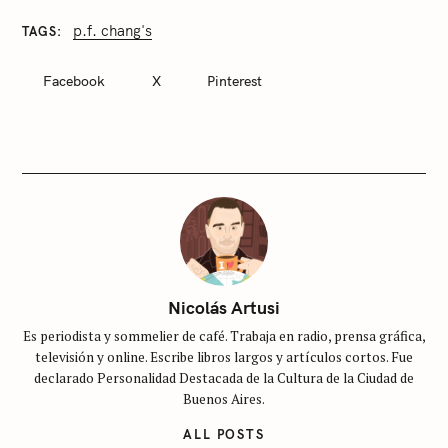
p.f. chang's
TAGS
C
A
T
Facebook
X
Pinterest
E
G
O
R
I
E
S
S
i
n
c
Nicolás Artusi
a
Es periodista y sommelier de café. Trabaja en radio, prensa gráfica,
t
televisión y online. Escribe libros largos y artículos cortos. Fue
e
declarado Personalidad Destacada de la Cultura de la Ciudad de
g
Buenos Aires.
o
ALL POSTS