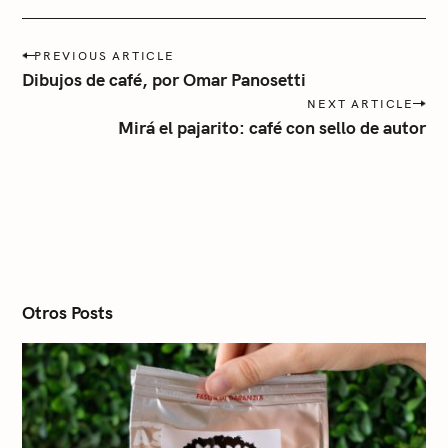
r
í
P
a
PREVIOUS ARTICLE
o
Dibujos de café, por Omar Panosetti
s
NEXT ARTICLE
t
Mirá el pajarito: café con sello de autor
n
a
v
i
g
a
t
i
o
n
Otros Posts