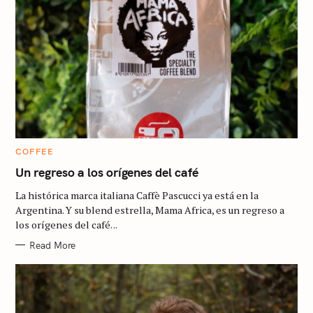
C
COFFEE
A
T
Un regreso a los orígenes del café
E
G
La histórica marca italiana Caffè Pascucci ya está en la
O
R
Argentina. Y su blend estrella, Mama Africa, es un regreso a
I
los orígenes del café. ..
E
S
Read More