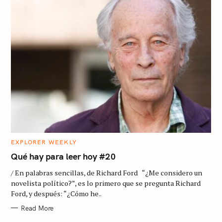
c
h
f
o
r
:
C
EXPLORER WEEKLY
A
T
Qué hay para leer hoy #20
E
G
/ En palabras sencillas, de Richard Ford “¿Me considero un
O
R
novelista político?”, es lo primero que se pregunta Richard
I
Ford, y después: “¿Cómo he..
E
S
Read More