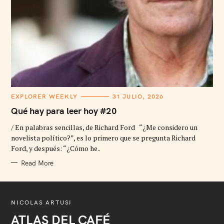
C
EXPLORER WEEKLY
31 JULIO, 2026
A
T
Qué hay para leer hoy #20
E
G
/ En palabras sencillas, de Richard Ford “¿Me considero un
O
R
novelista político?”, es lo primero que se pregunta Richard
I
Ford, y después: “¿Cómo he..
E
S
Read More
NICOLAS ARTUSI
ATLAS DEL CAFÉ