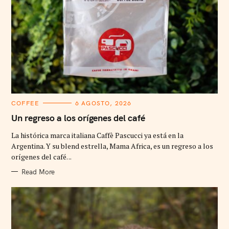
C
COFFEE
6 AGOSTO, 2026
A
T
Un regreso a los orígenes del café
E
G
La histórica marca italiana Caffè Pascucci ya está en la
O
R
Argentina. Y su blend estrella, Mama Africa, es un regreso a los
I
orígenes del café. ..
E
S
Read More