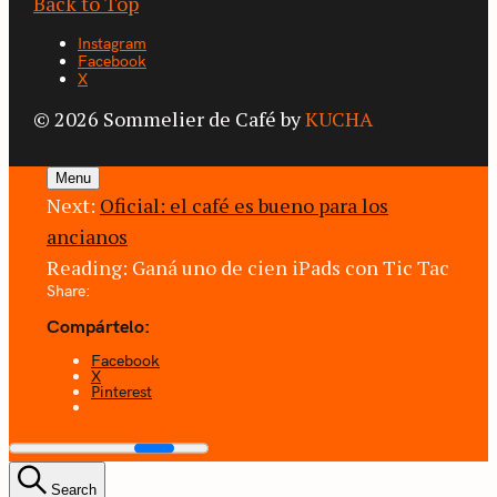
Back to Top
Instagram
Facebook
X
© 2026 Sommelier de Café by
KUCHA
Menu
Next:
Oficial: el café es bueno para los
ancianos
Reading:
Ganá uno de cien iPads con Tic Tac
Share:
Compártelo:
Facebook
X
Pinterest
Search