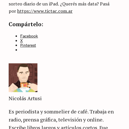
sorteo diario de un iPad.
¿Querés más data? Pasá
por
https://www.tictac.com.ar
Categories
Sin
Compártelo:
categoría
Facebook
X
Pinterest
Nicolás Artusi
Es periodista y sommelier de café. Trabaja en
radio, prensa gráfica, televisión y online.
Escribe libros largos y artículos cortos. Fue