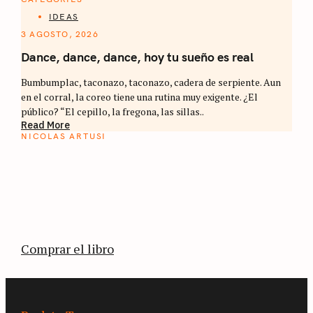
IDEAS
3 AGOSTO, 2026
Dance, dance, dance, hoy tu sueño es real
Bumbumplac, taconazo, taconazo, cadera de serpiente. Aun
en el corral, la coreo tiene una rutina muy exigente. ¿El
público? “El cepillo, la fregona, las sillas..
Read More
NICOLAS ARTUSI
ATLAS DEL CAFÉ
La vuelta al mundo en 80 países cafeteros: un
estimulante diario de viaje a través de los
territorios que fueron transformados por el
café.
Comprar el libro