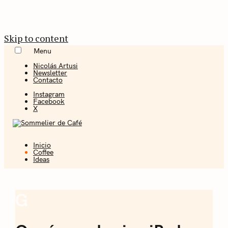
Skip to content
Menu
Nicolás Artusi
Newsletter
Contacto
Instagram
Facebook
X
Inicio
Coffee + Ideas
Coffee
Ideas
Sommelier de
Café
G
Coffee