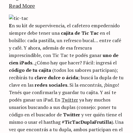
Read More
E
n su kit de supervivencia, el cafetero empedernido
siempre debe tener una
cajita de Tic Tac
en el
bolsillo: cada pastilla, un refresco bucal… entre café
y café. Y ahora, además de esa frescura
imprescindible, con Tic Tac te podés ganar
uno de
cien iPads
. ¿Cómo hay que hacer? Fácil: ingresá el
código de tu cajita
(todos los sabores participan);
recibirás tu
clave dulce o ácida
; buscá la dupla de tu
clave en las
redes sociales
. Si la encontrás, ¡bingo!
Tenés que confirmarla y guardar tu cajita. Y así te
podés ganar un iPad.
En
Twitter
ya hay muchos
usuarios buscando a sus duplas (consejo: poner tu
código en el buscador de
Twitter
y ver quién tiene el
mismo o usar el hasthag
#TicTacDuplaFrutilla
). Una
vez que encontrás a tu dupla, ambos participan en el