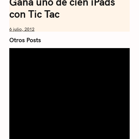
Ganá uno de cien iPads
con Tic Tac
by
6 julio, 2012
Nicolás
Otros Posts
Artusi