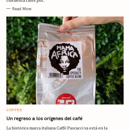
cincuenta cafés por..
S
Read More
C
COFFEE
A
T
Un regreso a los orígenes del café
E
G
La histórica marca italiana Caffè Pascucci ya está en la
O