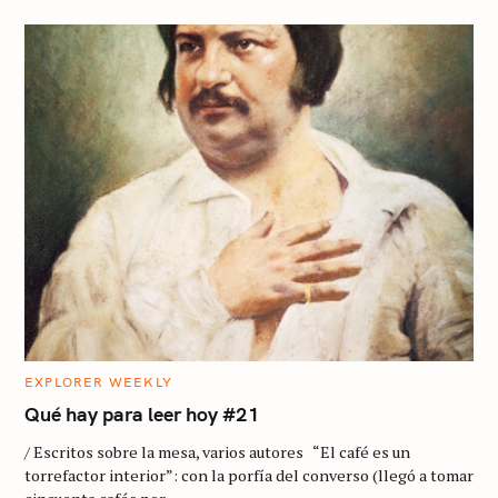
C
EXPLORER WEEKLY
A
T
Qué hay para leer hoy #21
E
G
/ Escritos sobre la mesa, varios autores “El café es un
O
R
torrefactor interior”: con la porfía del converso (llegó a tomar
I
E