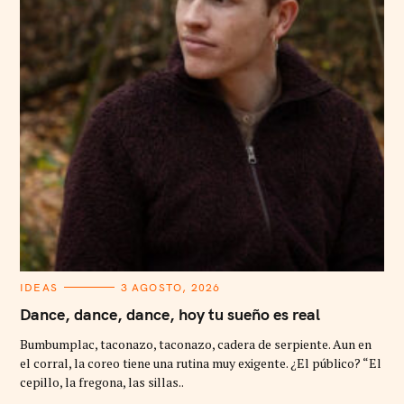
C
IDEAS
3 AGOSTO, 2026
A
T
Dance, dance, dance, hoy tu sueño es real
E
G
Bumbumplac, taconazo, taconazo, cadera de serpiente. Aun en
O
R
el corral, la coreo tiene una rutina muy exigente. ¿El público? “El
I
cepillo, la fregona, las sillas..
E
S