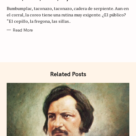
E
G
Bumbumplac, taconazo, taconazo, cadera de serpiente. Aun en
O
R
el corral, la coreo tiene una rutina muy exigente. ¿El público?
I
S
“El cepillo, la fregona, las sillas..
E
S
e
Read More
a
r
c
h
f
Related Posts
o
r
: