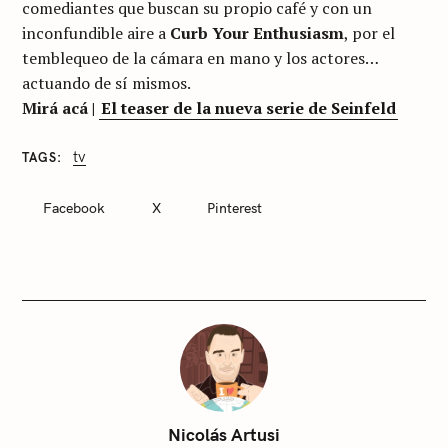
comediantes que buscan su propio café y con un
inconfundible aire a
Curb Your Enthusiasm
, por el
temblequeo de la cámara en mano y los actores…
actuando de sí mismos.
Mirá acá |
El teaser de la nueva serie de Seinfeld
tv
TAGS
C
A
T
Facebook
X
Pinterest
E
G
O
R
I
E
S
S
i
n
c
Nicolás Artusi