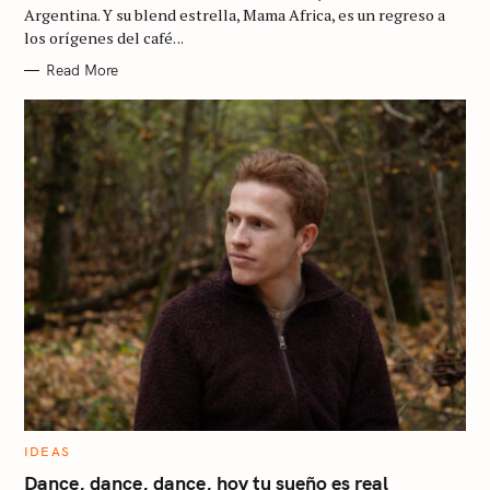
R
Argentina. Y su blend estrella, Mama Africa, es un regreso a
I
los orígenes del café. ..
E
S
Read More
C
IDEAS
A
T
Dance, dance, dance, hoy tu sueño es real