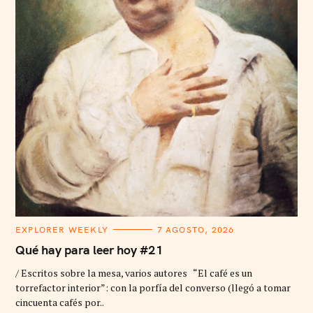
C
EXPLORER WEEKLY
7 AGOSTO, 2026
A
T
Qué hay para leer hoy #21
E
G
/ Escritos sobre la mesa, varios autores “El café es un
O
R
torrefactor interior”: con la porfía del converso (llegó a tomar
I
cincuenta cafés por..
E
S