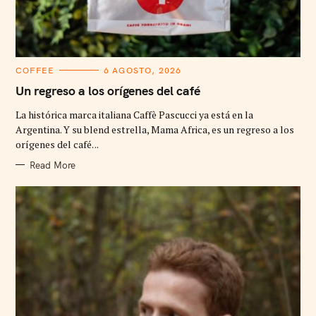
C
COFFEE
6 AGOSTO, 2026
A
T
Un regreso a los orígenes del café
E
G
La histórica marca italiana Caffè Pascucci ya está en la
O
R
Argentina. Y su blend estrella, Mama Africa, es un regreso a los
I
orígenes del café. ..
E
S
Read More