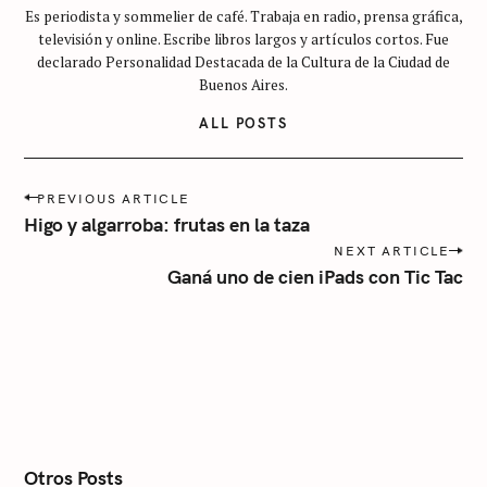
a
Es periodista y sommelier de café. Trabaja en radio, prensa gráfica,
t
televisión y online. Escribe libros largos y artículos cortos. Fue
e
declarado Personalidad Destacada de la Cultura de la Ciudad de
g
Buenos Aires.
o
ALL POSTS
r
í
P
a
PREVIOUS ARTICLE
o
Higo y algarroba: frutas en la taza
s
NEXT ARTICLE
t
Ganá uno de cien iPads con Tic Tac
n
a
v
i
g
a
t
i
o
n
Otros Posts