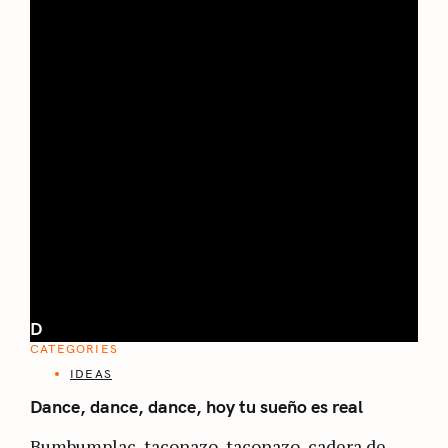
D
CATEGORIES
IDEAS
Dance, dance, dance, hoy tu sueño es real
Bumbumplac, taconazo, taconazo, cadera de