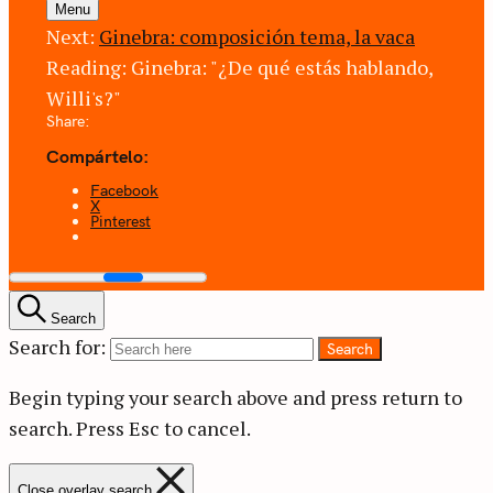
Menu
Next:
Ginebra: composición tema, la vaca
Reading:
Ginebra: "¿De qué estás hablando,
Willi's?"
Share:
Compártelo:
Facebook
X
Pinterest
Search
Search for:
Search
Begin typing your search above and press return to
search.
Press Esc to cancel.
Close overlay search