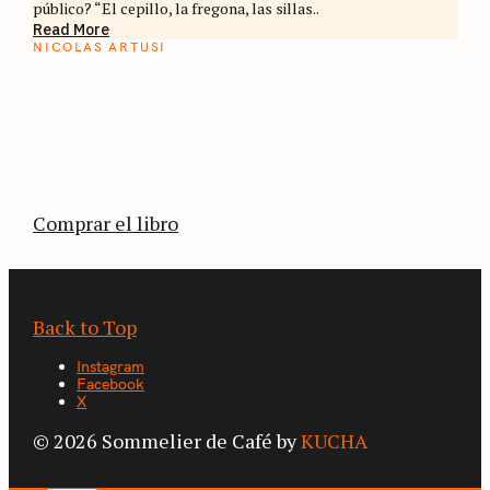
público? “El cepillo, la fregona, las sillas..
Read More
NICOLAS ARTUSI
ATLAS DEL CAFÉ
La vuelta al mundo en 80 países cafeteros: un
estimulante diario de viaje a través de los
territorios que fueron transformados por el
café.
Comprar el libro
Back to Top
Instagram
Facebook
X
© 2026 Sommelier de Café by
KUCHA