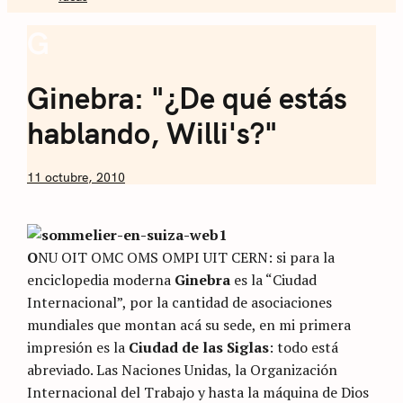
Sommelier de
G
Coffee
Café
Ginebra: "¿De qué estás
hablando, Willi's?"
by
11 octubre, 2010
Nicolás
Artusi
O
NU OIT OMC OMS OMPI UIT CERN: si para la
enciclopedia moderna
Ginebra
es la “Ciudad
Internacional”, por la cantidad de asociaciones
mundiales que montan acá su sede, en mi primera
impresión es la
Ciudad de las Siglas
: todo está
abreviado. Las Naciones Unidas, la Organización
Internacional del Trabajo y hasta la máquina de Dios