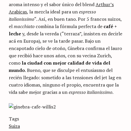
aroma intenso y el sabor único del blend
Arthur’s
Arabicas
, la mezcla ideal para un
espresso
italianissimo
“. Así, en buen tano. Por 5 francos suizos,
el
macchiato
combina la fórmula perfecta de
café +
leche
y, desde la vereda (“terraza”, insisten en decirle
acá en Europa), se ve la tarde pasar. Bajo un
encapotado cielo de otoño, Ginebra confirma el lauro
que recibió hace unos años, con su vecina Zurich,
como
la ciudad con mejor calidad de vida del
mundo
. Bueno, que se disculpe el entusiasmo del
recién llegado: sometido a las tensiones del jet lag en
cuatro idiomas, ninguno el propio, encuentra que la
vida sabe mejor gracias a un
espresso italianissimo
.
Categories
Tags
Sin
categoría
Suiza