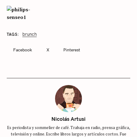
brunch
TAGS
C
A
T
Facebook
X
Pinterest
E
G
O
R
I
E
S
S
i
n
c
Nicolás Artusi
a
Es periodista y sommelier de café. Trabaja en radio, prensa gráfica,
t
televisión y online. Escribe libros largos y artículos cortos. Fue