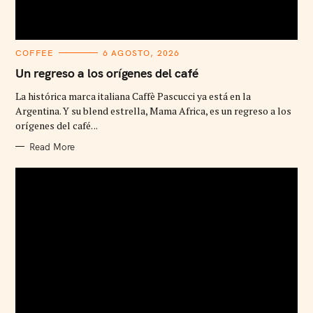
C
COFFEE
6 AGOSTO, 2026
A
T
Un regreso a los orígenes del café
E
G
La histórica marca italiana Caffè Pascucci ya está en la
O
R
Argentina. Y su blend estrella, Mama Africa, es un regreso a los
I
orígenes del café. ..
E
S
Read More