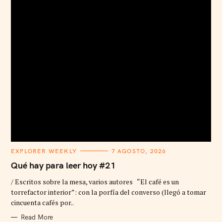
C
EXPLORER WEEKLY
7 AGOSTO, 2026
A
T
Qué hay para leer hoy #21
E
G
/ Escritos sobre la mesa, varios autores “El café es un
O
R
torrefactor interior”: con la porfía del converso (llegó a tomar
I
cincuenta cafés por..
E
S
Read More