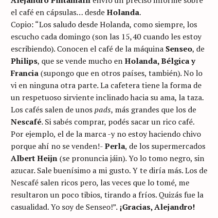
el café en cápsulas… desde
Holanda
.
Copio: “Los saludo desde Holanda, como siempre, los
escucho cada domingo (son las 15,40 cuando les estoy
escribiendo). Conocen el café de la máquina
Senseo
, de
Philips
, que se vende mucho en
Holanda, Bélgica y
Francia
(supongo que en otros países, también). No lo
vi en ninguna otra parte. La cafetera tiene la forma de
un respetuoso sirviente inclinado hacia su ama, la taza.
Los cafés salen de unos
pads
, más grandes que los de
Nescafé
. Si sabés comprar, podés sacar un rico café.
Por ejemplo, el de la marca -y no estoy haciendo chivo
porque ahí no se venden!-
Perla
, de los supermercados
Albert Heijn
(se pronuncia jáin). Yo lo tomo negro, sin
azucar. Sale buenísimo a mi gusto. Y te diría más. Los de
Nescafé salen ricos pero, las veces que lo tomé, me
resultaron un poco tibios, tirando a fríos. Quizás fue la
casualidad. Yo soy de Senseo!”.
¡Gracias, Alejandro!