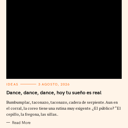
C
IDEAS
3 AGOSTO, 2026
A
T
Dance, dance, dance, hoy tu sueño es real
E
G
Bumbumplac, taconazo, taconazo, cadera de serpiente. Aun en
O
R
el corral, la coreo tiene una rutina muy exigente. ¿El público? “El
I
cepillo, la fregona, las sillas..
E
S
Read More