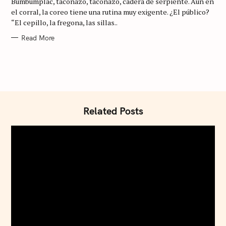
Bumbumplac, taconazo, taconazo, cadera de serpiente. Aun en
O
R
el corral, la coreo tiene una rutina muy exigente. ¿El público?
I
“El cepillo, la fregona, las sillas..
E
S
Read More
Related Posts