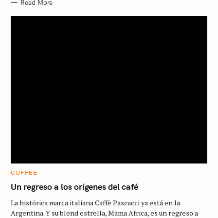
Read More
C
COFFEE
A
T
Un regreso a los orígenes del café
E
G
S
La histórica marca italiana Caffè Pascucci ya está en la
O
R
e
Argentina. Y su blend estrella, Mama Africa, es un regreso a
I