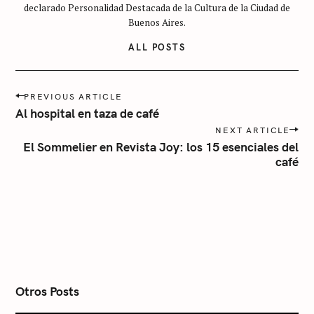
e
declarado Personalidad Destacada de la Cultura de la Ciudad de
g
Buenos Aires.
o
ALL POSTS
r
í
P
a
PREVIOUS ARTICLE
o
Al hospital en taza de café
s
NEXT ARTICLE
t
El Sommelier en Revista Joy: los 15 esenciales del
n
café
a
v
i
g
a
t
i
o
n
Otros Posts