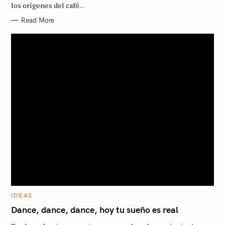
los orígenes del café. ..
E
a
S
Read More
r
c
h
f
o
r
:
C
IDEAS
A
T
Dance, dance, dance, hoy tu sueño es real
E
G