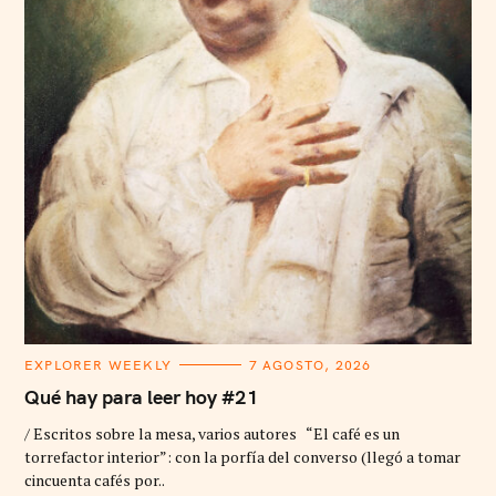
C
EXPLORER WEEKLY
7 AGOSTO, 2026
A
T
Qué hay para leer hoy #21
E
G
/ Escritos sobre la mesa, varios autores “El café es un
O
R
torrefactor interior”: con la porfía del converso (llegó a tomar
I
cincuenta cafés por..
E
S