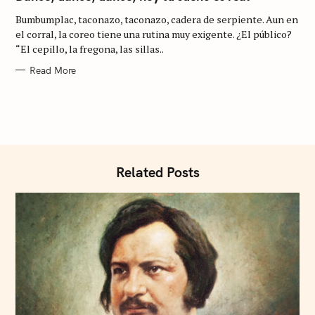
:
E
G
Bumbumplac, taconazo, taconazo, cadera de serpiente. Aun en
O
R
el corral, la coreo tiene una rutina muy exigente. ¿El público?
I
“El cepillo, la fregona, las sillas..
E
S
Read More
Related Posts