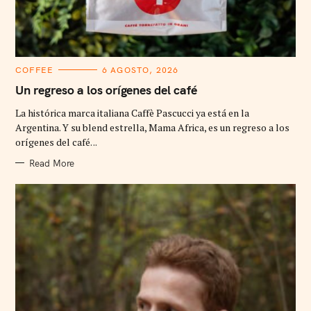
C
COFFEE
6 AGOSTO, 2026
A
T
Un regreso a los orígenes del café
E
G
La histórica marca italiana Caffè Pascucci ya está en la
O
R
Argentina. Y su blend estrella, Mama Africa, es un regreso a los
I
orígenes del café. ..
E
S
Read More