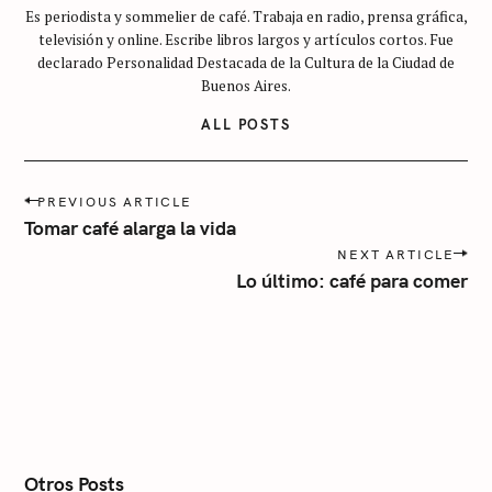
Es periodista y sommelier de café. Trabaja en radio, prensa gráfica,
c
televisión y online. Escribe libros largos y artículos cortos. Fue
a
declarado Personalidad Destacada de la Cultura de la Ciudad de
t
Buenos Aires.
e
ALL POSTS
g
o
r
P
PREVIOUS ARTICLE
o
í
Tomar café alarga la vida
s
a
NEXT ARTICLE
t
Lo último: café para comer
n
a
v
i
g
a
t
i
o
n
Otros Posts