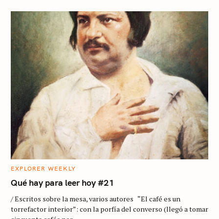
C
EXPLORER WEEKLY
A
T
Qué hay para leer hoy #21
E
G
/ Escritos sobre la mesa, varios autores “El café es un
O
R
torrefactor interior”: con la porfía del converso (llegó a tomar
I
E