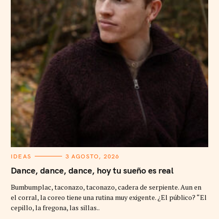
C
IDEAS
3 AGOSTO, 2026
A
T
Dance, dance, dance, hoy tu sueño es real
E
G
Bumbumplac, taconazo, taconazo, cadera de serpiente. Aun en
O
R
el corral, la coreo tiene una rutina muy exigente. ¿El público? “El
I
cepillo, la fregona, las sillas..
E
S