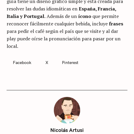
guía tiene un diseño gráfico simple y está creada para
resolver las dudas idiomáticas en
España, Francia,
Italia y Portugal.
Además de un
ícono
que permite
reconocer fácilmente cualquier bebida, incluye
frases
para pedir el café según el país que se visite y al dar
play puede oírse la pronunciación para pasar por un
local.
Facebook
X
Pinterest
C
A
T
E
G
O
R
I
E
S
S
i
Nicolás Artusi
n