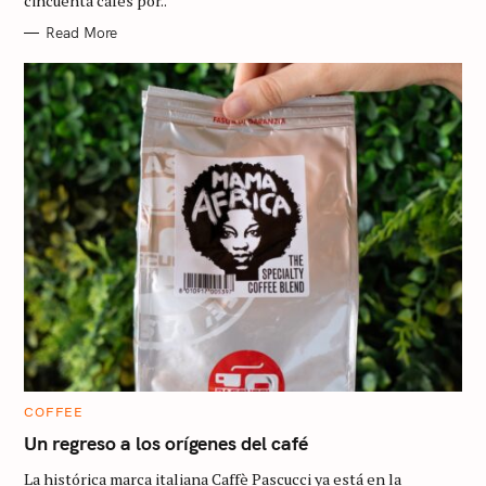
cincuenta cafés por..
S
Read More
C
COFFEE
A
T
Un regreso a los orígenes del café
E
G
La histórica marca italiana Caffè Pascucci ya está en la
O