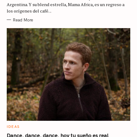
R
Argentina. Y su blend estrella, Mama Africa, es un regreso a
I
los orígenes del café. ..
E
S
Read More
S
e
a
r
c
h
f
o
C
IDEAS
r
A
T
Dance, dance, dance, hoy tu sueño es real