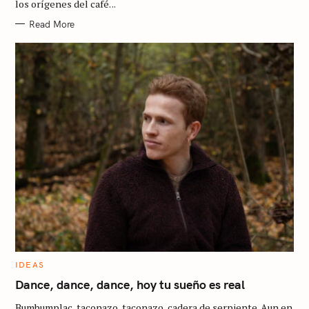
los orígenes del café. ..
E
S
Read More
C
IDEAS
A
T
Dance, dance, dance, hoy tu sueño es real
E
G
Bumbumplac, taconazo, taconazo, cadera de serpiente. Aun en
O