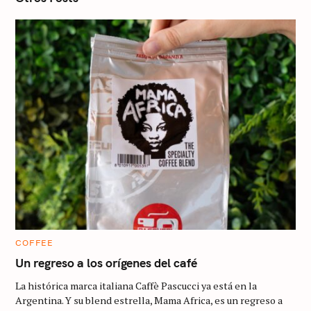
o
n
C
COFFEE
A
T
Un regreso a los orígenes del café
E
G
La histórica marca italiana Caffè Pascucci ya está en la
O
R
Argentina. Y su blend estrella, Mama Africa, es un regreso a
I