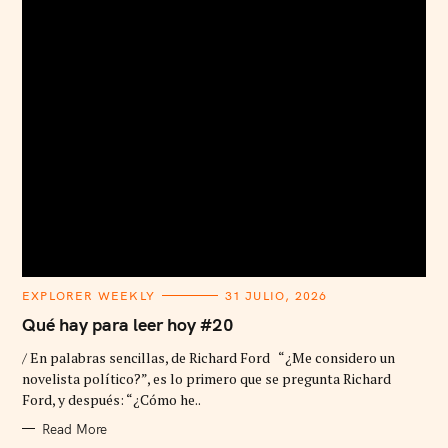
C
EXPLORER WEEKLY
31 JULIO, 2026
A
T
Qué hay para leer hoy #20
E
G
/ En palabras sencillas, de Richard Ford “¿Me considero un
O
R
novelista político?”, es lo primero que se pregunta Richard
I
Ford, y después: “¿Cómo he..
E
S
Read More