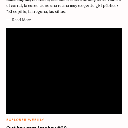
R
el corral, la coreo tiene una rutina muy exigente. ¿El público?
I
“El cepillo, la fregona, las sillas..
E
S
Read More
S
C
EXPLORER WEEKLY
A
e
T
Qué hay para leer hoy #20