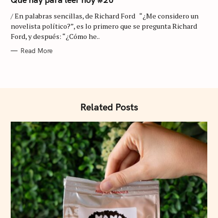
E
a
G
/ En palabras sencillas, de Richard Ford “¿Me considero un
O
r
R
novelista político?”, es lo primero que se pregunta Richard
I
c
Ford, y después: “¿Cómo he..
E
S
h
Read More
f
o
r
:
Related Posts