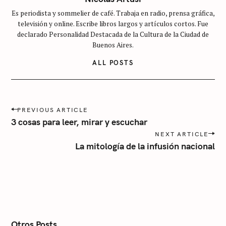
a
Es periodista y sommelier de café. Trabaja en radio, prensa gráfica,
t
televisión y online. Escribe libros largos y artículos cortos. Fue
e
declarado Personalidad Destacada de la Cultura de la Ciudad de
g
Buenos Aires.
o
ALL POSTS
r
í
a
P
PREVIOUS ARTICLE
o
3 cosas para leer, mirar y escuchar
s
NEXT ARTICLE
t
La mitología de la infusión nacional
n
a
v
i
g
a
t
i
Otros Posts