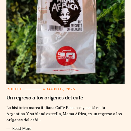
C
COFFEE
6 AGOSTO, 2026
A
T
Un regreso a los orígenes del café
E
G
La histórica marca italiana Caffè Pascucci ya está en la
O
R
Argentina. Y su blend estrella, Mama Africa, es un regreso a los
I
orígenes del café. ..
E
S
Read More