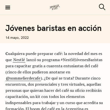
S
k
S
Sommelier de Café
e
i
a
p
r
C
Jóvenes baristas en acción
c
O
t
h
F
F
o
N
14 mayo, 2022
E
I
E
c
C
O
o
C
ualquiera puede preparar café: la novedad del mes es
L
Á
n
que
Nestlé
lanzó su programa #NestléJóvenesBaristas
S
t
A
para capacitar gratis a cuarenta entusiastas del café
R
e
(cinco de ellos pudieron anotarse en
T
U
@sommelierdecafe
). ¿De qué se trata? Durante cinco
n
S
encuentros, dos presenciales y tres virtuales, aquellas
I
t
personas que quieran hacer del café su oficio recibirán
capacitación, un kit con todos los elementos
indispensables para trabajar y un curso que acredita su
formación. El boom del café en la Argentina es