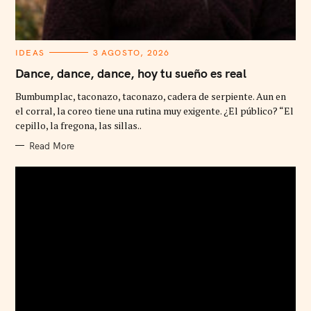
C
IDEAS
3 AGOSTO, 2026
A
T
Dance, dance, dance, hoy tu sueño es real
E
G
Bumbumplac, taconazo, taconazo, cadera de serpiente. Aun en
O
R
el corral, la coreo tiene una rutina muy exigente. ¿El público? “El
I
cepillo, la fregona, las sillas..
E
S
Read More