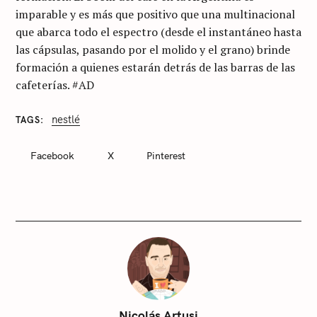
imparable y es más que positivo que una multinacional
que abarca todo el espectro (desde el instantáneo hasta
las cápsulas, pasando por el molido y el grano) brinde
formación a quienes estarán detrás de las barras de las
cafeterías. #AD
nestlé
TAGS
C
A
T
Facebook
X
Pinterest
E
G
O
R
I
E
S
S
i
n
c
Nicolás Artusi