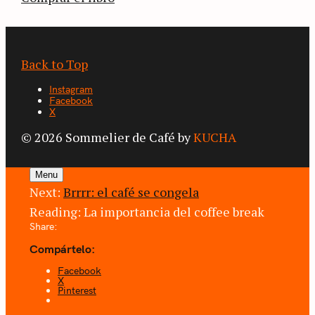
Back to Top
Instagram
Facebook
X
© 2026 Sommelier de Café by
KUCHA
Menu
Next:
Brrrr: el café se congela
Reading:
La importancia del coffee break
Share:
Compártelo:
Facebook
X
Pinterest