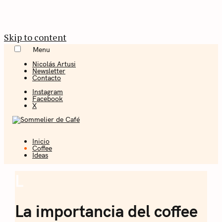
Skip to content
Menu
Nicolás Artusi
Newsletter
Contacto
Instagram
Facebook
X
Inicio
Coffee + Ideas
Coffee
Ideas
Sommelier de
L
Coffee
Café
La importancia del coffee