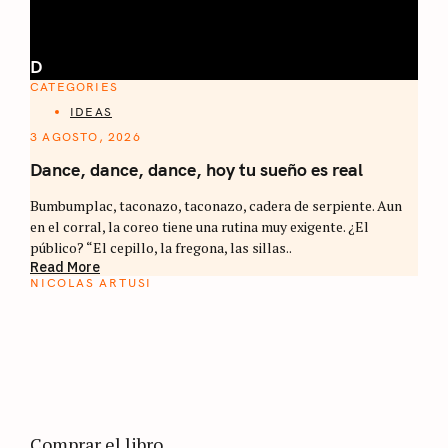
D
CATEGORIES
IDEAS
3 AGOSTO, 2026
Dance, dance, dance, hoy tu sueño es real
Bumbumplac, taconazo, taconazo, cadera de serpiente. Aun
en el corral, la coreo tiene una rutina muy exigente. ¿El
público? “El cepillo, la fregona, las sillas..
Read More
NICOLAS ARTUSI
ATLAS DEL CAFÉ
La vuelta al mundo en 80 países cafeteros: un
estimulante diario de viaje a través de los
territorios que fueron transformados por el
café.
Comprar el libro