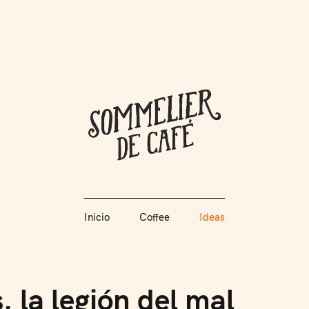
Coffee + Ideas
Inicio
Coffee
Ideas
Somme
Inicio
Coffee
Ideas
s. la legión del mal