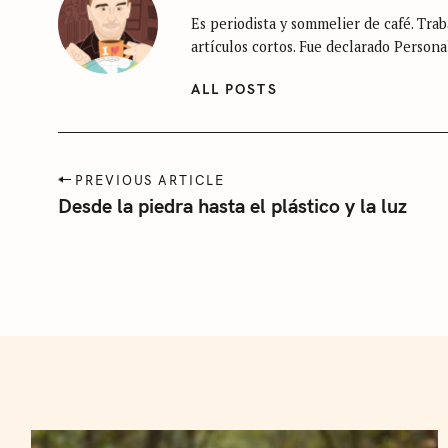
i
Es periodista y sommelier de café. Traba
n
artículos cortos. Fue declarado Persona
c
a
ALL POSTS
t
e
g
P
PREVIOUS ARTICLE
o
o
Desde la piedra hasta el plástico y la luz
r
s
t
í
n
a
a
v
i
g
a
t
i