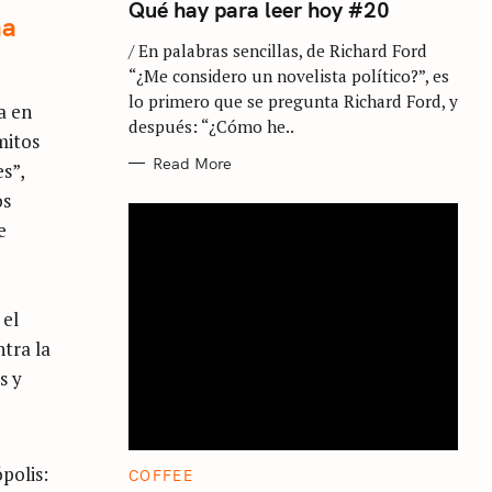
T
Qué hay para leer hoy #20
E
na
G
/ En palabras sencillas, de Richard Ford
O
R
“¿Me considero un novelista político?”, es
I
E
lo primero que se pregunta Richard Ford, y
a en
S
después: “¿Cómo he..
mitos
Read More
s”,
os
e
 el
ntra la
s y
polis:
C
COFFEE
A