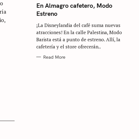
go
T
En Almagro cafetero, Modo
E
ría
Estreno
G
O
io,
R
¡La Disneylandia del café suma nuevas
I
E
atracciones! En la calle Palestina, Modo
S
Barista está a punto de estreno. Allí, la
cafetería y el store ofrecerán..
Read More