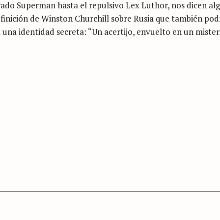
rado Superman hasta el repulsivo Lex Luthor, nos dicen al
efinición de Winston Churchill sobre Rusia que también pod
 una identidad secreta: “Un acertijo, envuelto en un mister
Press Esc to cancel.