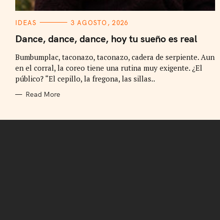
C
IDEAS
3 AGOSTO, 2026
A
T
Dance, dance, dance, hoy tu sueño es real
E
G
Bumbumplac, taconazo, taconazo, cadera de serpiente. Aun
O
R
en el corral, la coreo tiene una rutina muy exigente. ¿El
I
E
público? “El cepillo, la fregona, las sillas..
S
Read More