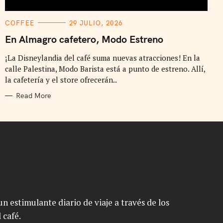
C
COFFEE
29 JULIO, 2026
A
T
En Almagro cafetero, Modo Estreno
E
G
¡La Disneylandia del café suma nuevas atracciones! En la
O
R
calle Palestina, Modo Barista está a punto de estreno. Allí,
I
E
la cafetería y el store ofrecerán..
S
Read More
n estimulante diario de viaje a través de los
 café.