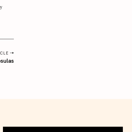
 y
ICLE
sulas