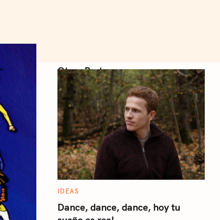
Otros Posts
C
IDEAS
A
T
Dance, dance, dance, hoy tu
E
sueño es real
G