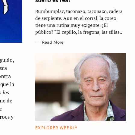
O
R
Bumbumplac, taconazo, taconazo, cadera
I
E
de serpiente. Aun en el corral, la coreo
S
tiene una rutina muy exigente. ¿El
público? “El cepillo, la fregona, las sillas..
Read More
eguido,
esca
ontra
 que la
 los
ome de
r
roes y
C
EXPLORER WEEKLY
A