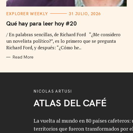
C
EXPLORER WEEKLY
31 JULIO, 2026
A
T
Qué hay para leer hoy #20
E
G
/ En palabras sencillas, de Richard Ford “¿Me considero
O
R
un novelista político?”, es lo primero que se pregunta
I
E
Richard Ford, y después: “¿Cómo he..
S
Read More
NICOLAS ARTUSI
ATLAS DEL CAFÉ
La vuelta al mundo en 80 países cafeteros: u
territorios que fueron transformados por el