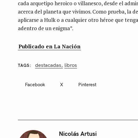
cada arquetipo heroico o villanesco, desde el admi
acerca del planeta que vivimos. Como prueba, la d
aplicarse a Hulk o a cualquier otro héroe que tenga
S
adentro de un enigma”.
e
a
Publicado en La Nación
r
c
destacadas
libros
TAGS
h
C
A
f
T
Facebook
X
Pinterest
E
o
G
O
r
R
I
:
E
S
S
Nicolás Artusi