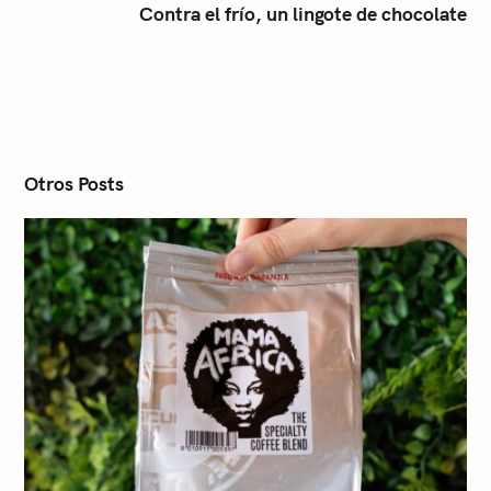
Contra el frío, un lingote de chocolate
n
a
v
i
g
a
t
i
Otros Posts
o
n