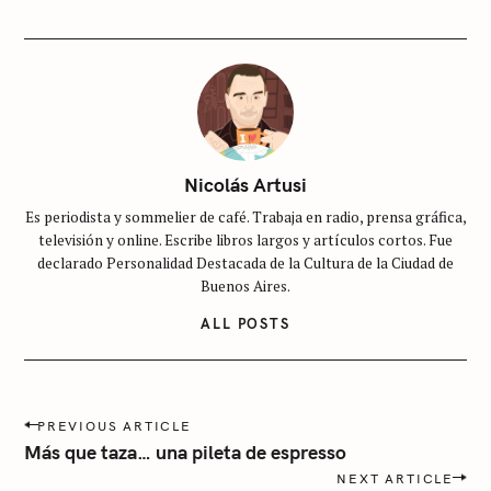
I
E
S
S
i
n
c
Nicolás Artusi
a
Es periodista y sommelier de café. Trabaja en radio, prensa gráfica,
t
televisión y online. Escribe libros largos y artículos cortos. Fue
e
declarado Personalidad Destacada de la Cultura de la Ciudad de
g
Buenos Aires.
o
ALL POSTS
r
í
a
P
PREVIOUS ARTICLE
o
Más que taza… una pileta de espresso
s
NEXT ARTICLE
t