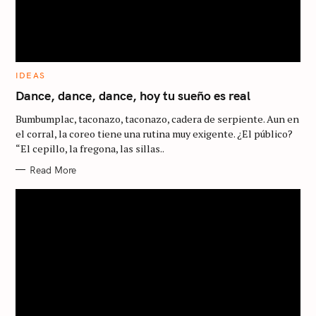
C
IDEAS
A
T
Dance, dance, dance, hoy tu sueño es real
E
G
Bumbumplac, taconazo, taconazo, cadera de serpiente. Aun en
O
R
el corral, la coreo tiene una rutina muy exigente. ¿El público?
I
“El cepillo, la fregona, las sillas..
E
S
Read More
S
e
a
r
c
h
f