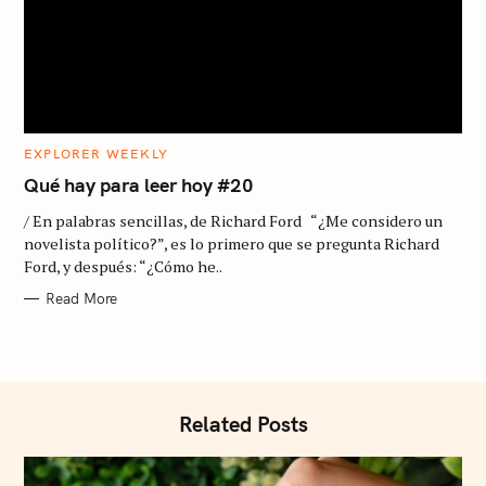
o
r
:
C
EXPLORER WEEKLY
A
T
Qué hay para leer hoy #20
E
G
/ En palabras sencillas, de Richard Ford “¿Me considero un
O
R
novelista político?”, es lo primero que se pregunta Richard
I
Ford, y después: “¿Cómo he..
E
S
Read More
Related Posts