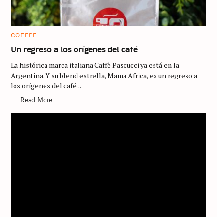
C
COFFEE
A
T
Un regreso a los orígenes del café
E
G
La histórica marca italiana Caffè Pascucci ya está en la
O
R
Argentina. Y su blend estrella, Mama Africa, es un regreso a
I
los orígenes del café. ..
E
S
Read More