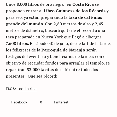
U
nos
8.000 litros
de oro negro: en
Costa Rica
se
proponen entrar al
Libro Guinness de los Récords
y,
para eso, ya están preparando la
taza de café más
grande del mundo
. Con 2,60 metros de alto y 2,45
metros de diámetro, buscará quitarle el récord a una
taza preparada en Nueva York que llegó a albergar
7.608 litros.
El sábado 30 de julio, desde la 1 de la tarde,
los feligreses de la
Parroquia de Naranjo
serán
testigos del eventazo y beneficiarios de la idea: con el
objetivo de recaudar fondos para arreglar el templo, se
repartirán
32.000 tacitas
de café entre todos los
presentes. ¡Que sea récord!
costa rica
TAGS
C
A
T
Facebook
X
Pinterest
E
G
O
R