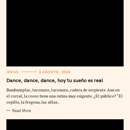
C
IDEAS
3 AGOSTO, 2026
A
T
Dance, dance, dance, hoy tu sueño es real
E
G
Bumbumplac, taconazo, taconazo, cadera de serpiente. Aun en
O
R
el corral, la coreo tiene una rutina muy exigente. ¿El público? “El
I
cepillo, la fregona, las sillas..
E
S
Read More