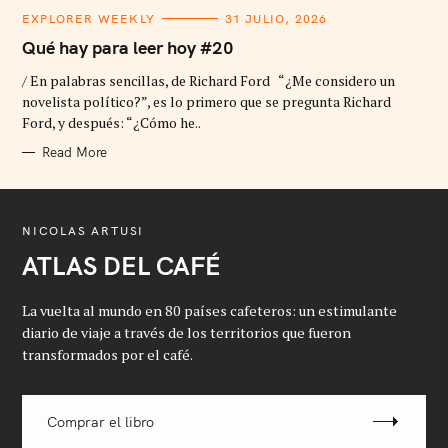
C
EXPLORER WEEKLY
31 JULIO, 2026
A
T
Qué hay para leer hoy #20
E
G
/ En palabras sencillas, de Richard Ford “¿Me considero un
O
R
novelista político?”, es lo primero que se pregunta Richard
I
Ford, y después: “¿Cómo he..
E
S
Read More
NICOLAS ARTUSI
ATLAS DEL CAFÉ
La vuelta al mundo en 80 países cafeteros: un estimulante
diario de viaje a través de los territorios que fueron
transformados por el café.
Comprar el libro