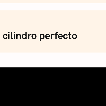
de Café
 cilindro perfecto