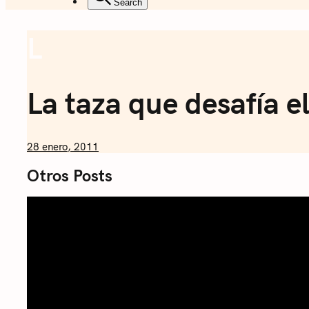
Coffee + Ideas
Search
L
Sommelier 
Coffee
La taza que desafía el
by
28 enero, 2011
Nicolás
Otros Posts
Artusi