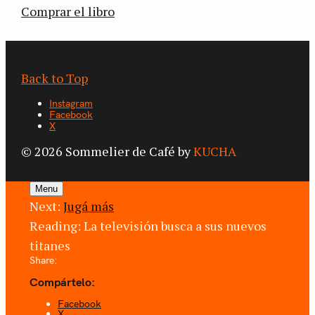
Comprar el libro
Back to Top
Instagram
Facebook
X
© 2026 Sommelier de Café by
KUCHA
Menu
Next:
Jugá más
Reading:
La televisión busca a sus nuevos
titanes
Share:
Compártelo:
Facebook
X