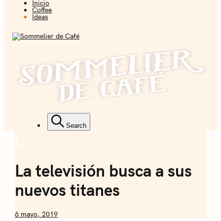
Inicio
Coffee + Ideas
Coffee
Ideas
Sommelier de
Café
Coffee + Ideas
Search
L
Ideas
Sommelier de
La televisión busca a sus
Café
nuevos titanes
by
6 mayo, 2019