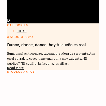
D
CATEGORIES
IDEAS
3 AGOSTO, 2026
Dance, dance, dance, hoy tu sueño es real
Bumbumplac, taconazo, taconazo, cadera de serpiente. Aun
en el corral, la coreo tiene una rutina muy exigente. ¿El
público? “El cepillo, la fregona, las sillas..
Read More
NICOLAS ARTUSI
ATLAS DEL CAFÉ
La vuelta al mundo en 80 países cafeteros: un
estimulante diario de viaje a través de los
territorios que fueron transformados por el
café.