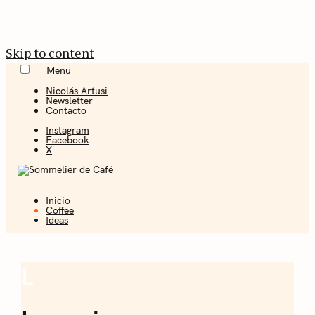
Skip to content
Menu
Nicolás Artusi
Newsletter
Contacto
Instagram
Facebook
X
Inicio
Coffee + Ideas
Coffee
Ideas
Sommelier de
Café
L
Coffee