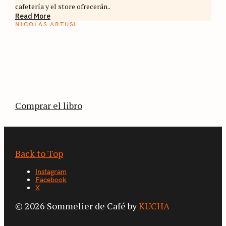
cafetería y el store ofrecerán..
Read More
NICOLAS ARTUSI
ATLAS DEL CAFÉ
La vuelta al mundo en 80 países cafeteros: un
estimulante diario de viaje a través de los
territorios que fueron transformados por el
café.
Comprar el libro
Back to Top
Instagram
Facebook
X
© 2026 Sommelier de Café by
KUCHA