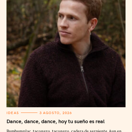
C
IDEAS
3 AGOSTO, 2026
A
T
Dance, dance, dance, hoy tu sueño es real
E
G
Bumbumplac, taconazo, taconazo, cadera de serpiente. Aun en
O