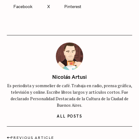
E
Facebook
X
Pinterest
G
O
R
I
E
S
S
i
n
c
Nicolás Artusi
a
t
Es periodista y sommelier de café. Trabaja en radio, prensa gráfica,
e
televisión y online. Escribe libros largos y artículos cortos. Fue
declarado Personalidad Destacada de la Cultura de la Ciudad de
g
Buenos Aires.
o
r
ALL POSTS
í
a
P
PREVIOUS ARTICLE