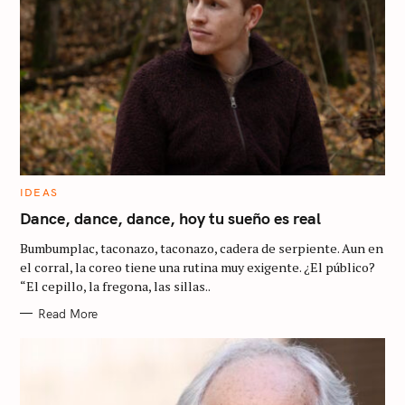
C
IDEAS
A
T
Dance, dance, dance, hoy tu sueño es real
E
G
Bumbumplac, taconazo, taconazo, cadera de serpiente. Aun en
O
R
el corral, la coreo tiene una rutina muy exigente. ¿El público?
I
“El cepillo, la fregona, las sillas..
E
S
S
Read More
e
a
r