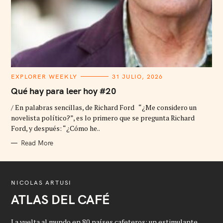
C
EXPLORER WEEKLY
31 JULIO, 2026
A
T
Qué hay para leer hoy #20
E
G
/ En palabras sencillas, de Richard Ford “¿Me considero un
O
R
novelista político?”, es lo primero que se pregunta Richard
I
Ford, y después: “¿Cómo he..
E
S
Read More
NICOLAS ARTUSI
ATLAS DEL CAFÉ
La vuelta al mundo en 80 países cafeteros: un estimulante