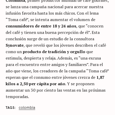
Colombia
, primer productor mundial de café gourmet,
se lanza una campaña nacional para acercar nuestra
infusión favorita hasta los más chicos. Con el lema
“Toma café”, se intenta aumentar el volumen de
consumidores de entre 18 y 24 años
, que “conocen
del café y tienen una buena percepción de él”. Esta
conclusión surge de un estudio de la consultora
Synovate
, que reveló que los jóvenes describen el café
como un
producto de tradición y orgullo
que
estimula, despierta y relaja. Además, es “una excusa
para el encuentro entre amigos y familiares”. Para el
año que viene, los creadores de la campaña “Toma café”
esperan que el consumo entre jóvenes crezca de
1,87
kilos a 2,50 per cápita por año
. Y se proponen
aumentar un 30 por ciento las ventas en las próximas
temporadas.
C
colombia
TAGS
A
T