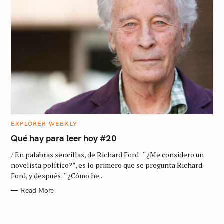
c
h
f
o
r
:
C
EXPLORER WEEKLY
A
T
Qué hay para leer hoy #20
E
G
/ En palabras sencillas, de Richard Ford “¿Me considero un
O
R
novelista político?”, es lo primero que se pregunta Richard
I
Ford, y después: “¿Cómo he..
E
S
Read More