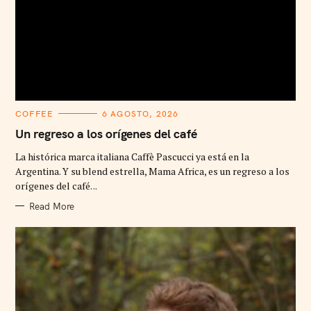
C
COFFEE
6 AGOSTO, 2026
A
T
Un regreso a los orígenes del café
E
G
La histórica marca italiana Caffè Pascucci ya está en la
O
R
Argentina. Y su blend estrella, Mama Africa, es un regreso a los
I
orígenes del café. ..
E
S
Read More