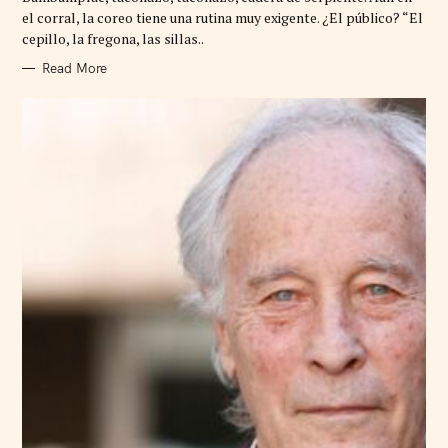
R
el corral, la coreo tiene una rutina muy exigente. ¿El público? “El
I
cepillo, la fregona, las sillas..
E
S
Read More