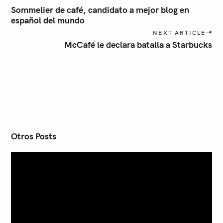
o
Sommelier de café, candidato a mejor blog en
s
español del mundo
t
NEXT ARTICLE
n
McCafé le declara batalla a Starbucks
a
v
i
g
a
t
i
o
n
Otros Posts