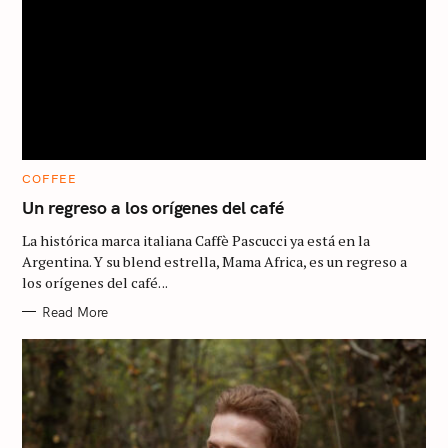
C
COFFEE
A
T
Un regreso a los orígenes del café
E
G
La histórica marca italiana Caffè Pascucci ya está en la
O
R
Argentina. Y su blend estrella, Mama Africa, es un regreso a
I
los orígenes del café. ..
E
S
Read More