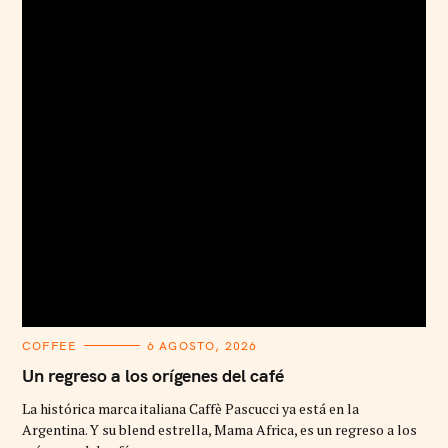
C
COFFEE
6 AGOSTO, 2026
A
T
Un regreso a los orígenes del café
E
G
La histórica marca italiana Caffè Pascucci ya está en la
O
R
Argentina. Y su blend estrella, Mama Africa, es un regreso a los
I