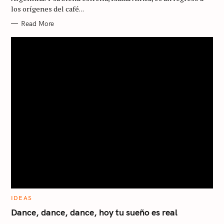
I
los orígenes del café. ..
E
S
Read More
C
IDEAS
A
T
Dance, dance, dance, hoy tu sueño es real
E
G