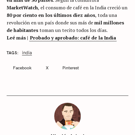
MarketWatch
, el consumo de café en la India creció un
80 por ciento en los últimos diez años
, toda una
revolución en un país donde sus más de
mil millones
de habitantes
toman un tecito todos los días.
Leé más |
Probado y aprobado: café de la India
india
TAGS
C
A
T
Facebook
X
Pinterest
E
G
O
R
I
E
S
S
i
n
c