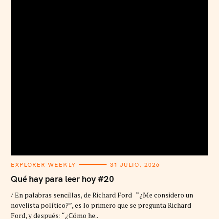
C
EXPLORER WEEKLY
31 JULIO, 2026
A
T
Qué hay para leer hoy #20
E
G
/ En palabras sencillas, de Richard Ford “¿Me considero un
O
R
novelista político?”, es lo primero que se pregunta Richard
I
Ford, y después: “¿Cómo he..
E