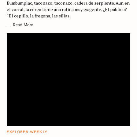
Bumbumplac, taconazo, taconazo, cadera de serpiente. Aun en
O
R
el corral, la coreo tiene una rutina muy exigente. ¿El público?
I
“El cepillo, la fregona, las sillas..
E
S
Read More
S
e
a
r
c
h
f
o
r
C
EXPLORER WEEKLY
A