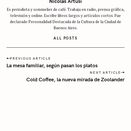
Nicolás Artusi
a
Es periodista y sommelier de café. Trabaja en radio, prensa gráfica,
t
televisión y online. Escribe libros largos y artículos cortos. Fue
e
declarado Personalidad Destacada de la Cultura de la Ciudad de
g
Buenos Aires.
o
ALL POSTS
r
í
P
a
PREVIOUS ARTICLE
o
La mesa familiar, según pasan los platos
s
NEXT ARTICLE
t
Cold Coffee, la nueva mirada de Zoolander
n
a
v
i
g
a
t
i
o