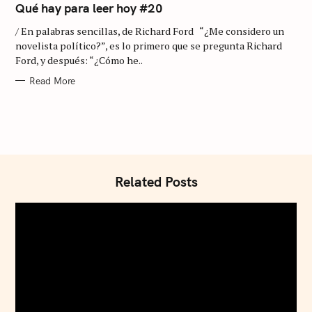
:
T
Qué hay para leer hoy #20
E
G
/ En palabras sencillas, de Richard Ford “¿Me considero un
O
R
novelista político?”, es lo primero que se pregunta Richard
I
Ford, y después: “¿Cómo he..
E
S
Read More
Related Posts