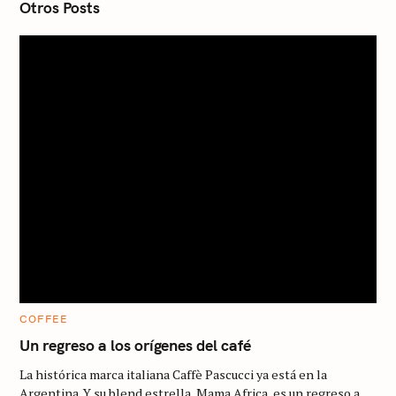
n
Otros Posts
C
COFFEE
A
T
Un regreso a los orígenes del café
E
G
La histórica marca italiana Caffè Pascucci ya está en la
O
R
Argentina. Y su blend estrella, Mama Africa, es un regreso a