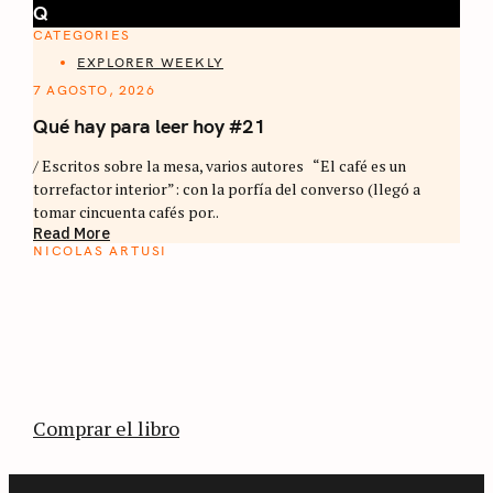
Q
CATEGORIES
EXPLORER WEEKLY
7 AGOSTO, 2026
Qué hay para leer hoy #21
/ Escritos sobre la mesa, varios autores “El café es un
torrefactor interior”: con la porfía del converso (llegó a
tomar cincuenta cafés por..
Read More
NICOLAS ARTUSI
ATLAS DEL CAFÉ
La vuelta al mundo en 80 países cafeteros: un
estimulante diario de viaje a través de los
territorios que fueron transformados por el
café.
Comprar el libro