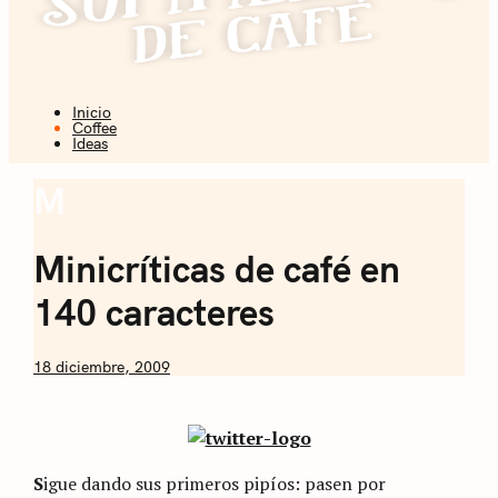
Inicio
Coffee + Ideas
Coffee
Ideas
Sommelier de
M
Coffee
Café
Minicríticas de café en
140 caracteres
by
18 diciembre, 2009
Nicolás
Artusi
S
igue dando sus primeros pipíos: pasen por