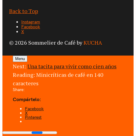
Back to Top
Instagram
Facebook
X
© 2026 Sommelier de Café by
KUCHA
Menu
Next:
Una tacita para vivir como cien años
Reading:
Minicríticas de café en 140
caracteres
Share:
Compártelo:
Facebook
X
Pinterest