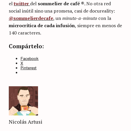
el
twitter
del
sommelier de café ®.
No otra red
social inútil sino una promesa, casi de docureality:
@sommelierdecafe
, un
minuto-a-minuto
con la
microcrítica de cada infusión
, siempre en menos de
140 caracteres.
Categories
Sin
Compártelo:
categoría
Facebook
X
Pinterest
Nicolás Artusi