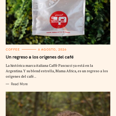
C
COFFEE
6 AGOSTO, 2026
A
T
Un regreso a los orígenes del café
E
G
La histórica marca italiana Caffè Pascucci ya está en la
O
R
Argentina. Y su blend estrella, Mama Africa, es un regreso a los
I
orígenes del café. ..
E
S
Read More