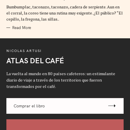
G
Bumbumplac, taconazo, taconazo, cadera de serpiente. Aun en
O
R
el corral, la coreo tiene una rutina muy exigente. ¿El público? “El
I
cepillo, la fregona, las sillas..
E
S
Read More
NICOLAS ARTUSI
ATLAS DEL CAFÉ
La vuelta al mundo en 80 países cafeteros: un estimulante
diario de viaje a través de los territorios que fueron
transformados por el café.
Comprar el libro