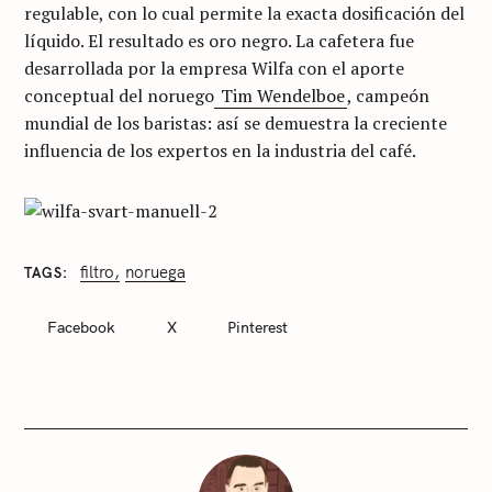
regulable, con lo cual permite la exacta dosificación del
líquido. El resultado es oro negro. La cafetera fue
desarrollada por la empresa Wilfa con el aporte
conceptual del noruego
Tim Wendelboe
, campeón
mundial de los baristas: así se demuestra la creciente
influencia de los expertos en la industria del café.
filtro
noruega
TAGS
C
A
T
Facebook
X
Pinterest
E
G
O
R
I
E
S
S