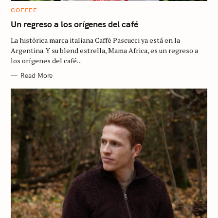
C
COFFEE
A
T
Un regreso a los orígenes del café
E
G
La histórica marca italiana Caffè Pascucci ya está en la
O
R
Argentina. Y su blend estrella, Mama Africa, es un regreso a
I
los orígenes del café. ..
E
S
Read More