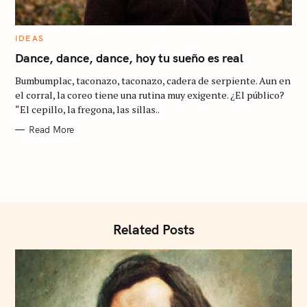
C
IDEAS
A
T
Dance, dance, dance, hoy tu sueño es real
E
S
G
Bumbumplac, taconazo, taconazo, cadera de serpiente. Aun en
O
e
R
el corral, la coreo tiene una rutina muy exigente. ¿El público?
I
a
“El cepillo, la fregona, las sillas..
E
S
r
Read More
c
h
f
o
r
Related Posts
: