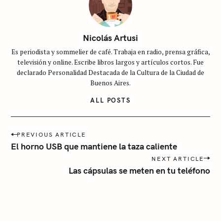
i
n
c
Nicolás Artusi
a
Es periodista y sommelier de café. Trabaja en radio, prensa gráfica,
t
televisión y online. Escribe libros largos y artículos cortos. Fue
e
declarado Personalidad Destacada de la Cultura de la Ciudad de
g
Buenos Aires.
o
ALL POSTS
r
í
P
a
PREVIOUS ARTICLE
o
El horno USB que mantiene la taza caliente
s
NEXT ARTICLE
t
Las cápsulas se meten en tu teléfono
n
a
v
i
g
a