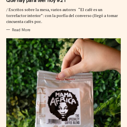
Qué hay para leer hoy #21
E
G
/ Escritos sobre la mesa, varios autores “El café es un
O
R
torrefactor interior”: con la porfía del converso (llegó a tomar
I
cincuenta cafés por..
E
S
Read More