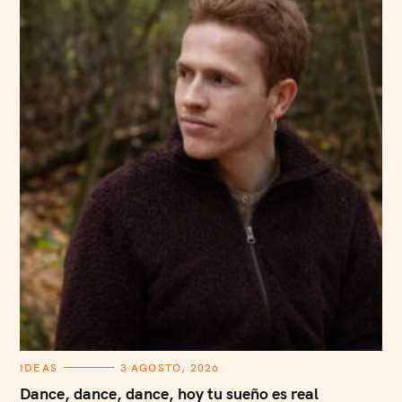
C
IDEAS
3 AGOSTO, 2026
A
T
Dance, dance, dance, hoy tu sueño es real
E