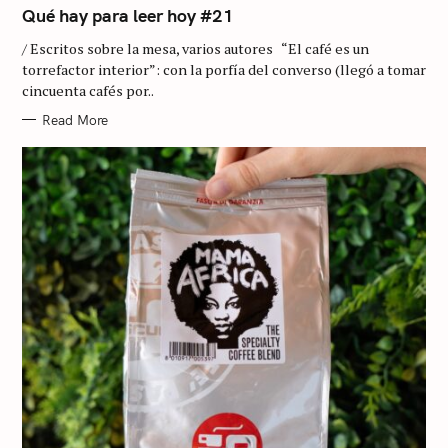
T
Qué hay para leer hoy #21
E
G
/ Escritos sobre la mesa, varios autores “El café es un
O
R
torrefactor interior”: con la porfía del converso (llegó a tomar
I
cincuenta cafés por..
E
S
Read More