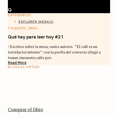
Q
CATEGORIES
EXPLORER WEEKLY
7 AGOSTO, 2026
Qué hay para leer hoy #21
/ Escritos sobre la mesa, varios autores “El café es un
torrefactor interior”: con la porfía del converso (llegó a
tomar cincuenta cafés por..
Read More
NICOLAS ARTUSI
ATLAS DEL CAFÉ
La vuelta al mundo en 80 países cafeteros: un
estimulante diario de viaje a través de los
territorios que fueron transformados por el
café.
Comprar el libro