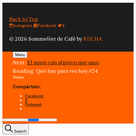
Back to Top
Instagram
Facebook
X
© 2026 Sommelier de Café by
KUCHA
Menu
Next:
El amor con alguien que amo
Reading:
Qué hay para ver hoy #24
Share:
Compártelo:
Facebook
X
Pinterest
Search