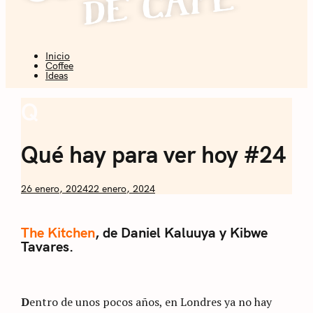
Inicio
Coffee + Ideas
Coffee
Ideas
Sommelier de
Q
Explorer
Café
Weekly
Qué hay para ver hoy #24
by
26 enero, 2024
22 enero, 2024
Nicolás
Artusi
The Kitchen
, de Daniel Kaluuya y Kibwe
Tavares.
D
entro de unos pocos años, en Londres ya no hay