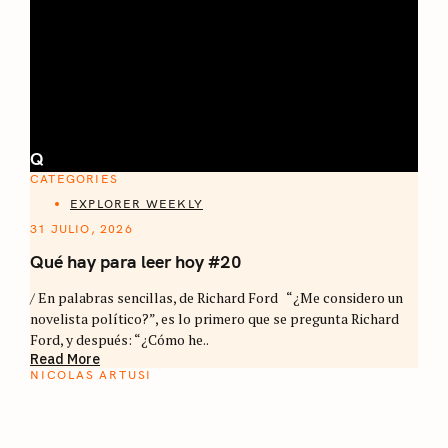
Q
CATEGORIES
EXPLORER WEEKLY
31 JULIO, 2026
Qué hay para leer hoy #20
/ En palabras sencillas, de Richard Ford “¿Me considero un
novelista político?”, es lo primero que se pregunta Richard
Ford, y después: “¿Cómo he..
Read More
NICOLAS ARTUSI
ATLAS DEL CAFÉ
La vuelta al mundo en 80 países cafeteros: un