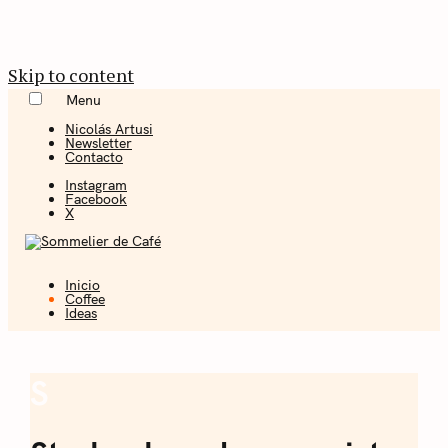
Skip to content
Menu
Nicolás Artusi
Newsletter
Contacto
Instagram
Facebook
X
Inicio
Coffee + Ideas
Coffee
Ideas
Sommelier de
Café
S
Coffee