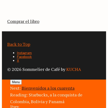
estimulante diario de viaje a través de los
territorios que fueron transformados por el
café.
Comprar el libro
Back to Top
Instagram
Facebook
X
© 2026 Sommelier de Café by
KUCHA
Menu
Next:
Bienvenidos a los cuarenta
Reading:
Starbucks, a la conquista de
Colombia, Bolivia y Panamá
Share: