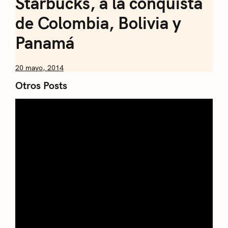
Starbucks, a la conquista
de Colombia, Bolivia y
Panamá
by
20 mayo, 2014
Nicolás
Otros Posts
Artusi