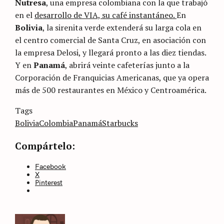
Nutresa
, una empresa colombiana con la que trabajó
en el
desarrollo de VIA, su café instantáneo.
En
Bolivia
, la sirenita verde extenderá su larga cola en
el centro comercial de Santa Cruz, en asociación con
la empresa Delosi, y llegará pronto a las diez tiendas.
Y en
Panamá
, abrirá veinte cafeterías junto a la
Corporación de Franquicias Americanas, que ya opera
más de 500 restaurantes en México y Centroamérica.
Categories
Tags
Sin
categoría
Bolivia
Colombia
Panamá
Starbucks
Compártelo:
Facebook
X
Pinterest