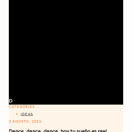
D
CATEGORIES
IDEAS
3 AGOSTO, 2026
Dance, dance, dance, hoy tu sueño es real