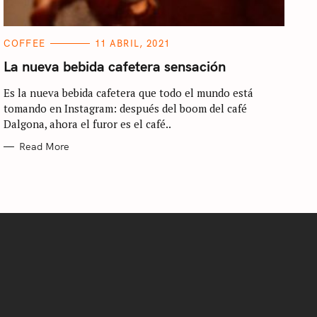
C
COFFEE
11 ABRIL, 2021
A
T
La nueva bebida cafetera sensación
E
G
Es la nueva bebida cafetera que todo el mundo está
O
R
tomando en Instagram: después del boom del café
I
E
Dalgona, ahora el furor es el café..
S
Read More