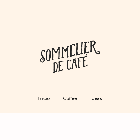
Coffee + Ideas
Inicio
Coffee
Ideas
Somme
Inicio
Coffee
Ideas