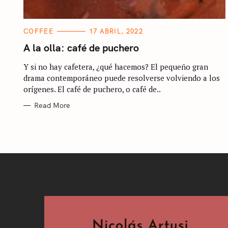
S
C
COFFEE
17 ABRIL, 2022
A
e
T
A la olla: café de puchero
E
G
a
Y si no hay cafetera, ¿qué hacemos? El pequeño gran
O
R
r
drama contemporáneo puede resolverse volviendo a los
I
E
orígenes. El café de puchero, o café de..
c
S
Read More
h
f
o
r
: