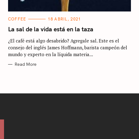
C
COFFEE
18 ABRIL, 2021
A
T
La sal de la vida está en la taza
E
G
¿El café está algo desabrido? Agregale sal. Este es el
O
R
consejo del inglés James Hoffmann, barista campeón del
I
E
mundo y experto en la líquida materia...
Press Esc to cancel.
S
Read More