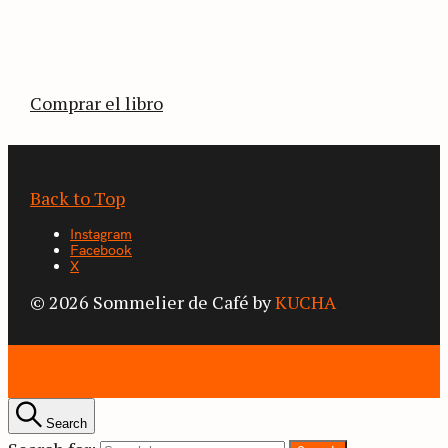
estimulante diario de viaje a través de los
territorios que fueron transformados por el
café.
Comprar el libro
Back to Top
Instagram
Facebook
X
© 2026 Sommelier de Café by
KUCHA
Search