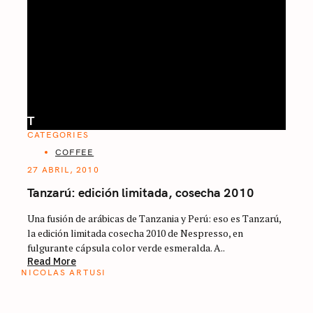
T
CATEGORIES
COFFEE
27 ABRIL, 2010
Tanzarú: edición limitada, cosecha 2010
Una fusión de arábicas de Tanzania y Perú: eso es Tanzarú,
la edición limitada cosecha 2010 de Nespresso, en
fulgurante cápsula color verde esmeralda. A..
Read More
NICOLAS ARTUSI
ATLAS DEL CAFÉ
La vuelta al mundo en 80 países cafeteros: un