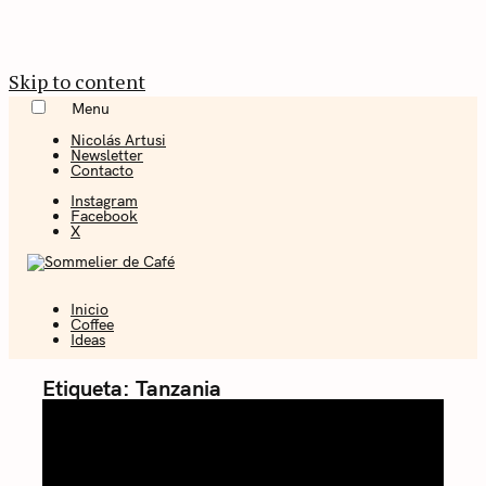
Skip to content
Menu
Nicolás Artusi
Newsletter
Contacto
Instagram
Facebook
X
Inicio
Coffee + Ideas
Coffee
Ideas
Sommelier de
Etiqueta:
Tanzania
Café