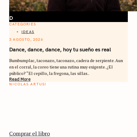
D
CATEGORIES
IDEAS
3 AGOSTO, 2026
Dance, dance, dance, hoy tu sueño es real
Bumbumplac, taconazo, taconazo, cadera de serpiente. Aun
en el corral, la coreo tiene una rutina muy exigente. ¿El
público? “El cepillo, la fregona, las sillas..
Read More
NICOLAS ARTUSI
ATLAS DEL CAFÉ
La vuelta al mundo en 80 países cafeteros: un
estimulante diario de viaje a través de los
territorios que fueron transformados por el
café.
Comprar el libro