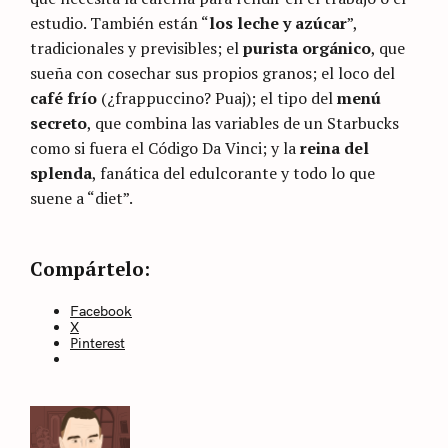
estudio. También están “
los leche y azúcar
”,
tradicionales y previsibles; el
purista orgánico
, que
sueña con cosechar sus propios granos; el loco del
café frío
(¿frappuccino? Puaj); el tipo del
menú
secreto
, que combina las variables de un Starbucks
como si fuera el Código Da Vinci; y la
reina del
splenda
, fanática del edulcorante y todo lo que
suene a “diet”.
Categories
Sin
Compártelo:
categoría
Facebook
X
Pinterest