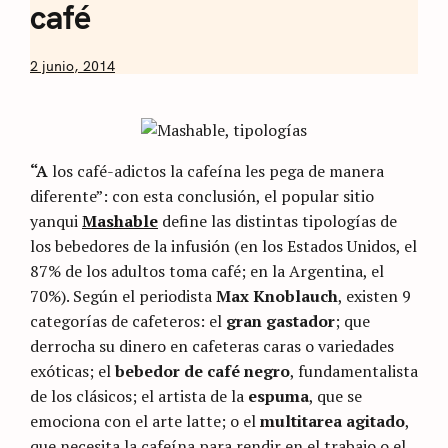
café
by
2 junio, 2014
Nicolás
Artusi
“A
los café-adictos la cafeína les pega de manera
diferente”: con esta conclusión, el popular sitio
yanqui
Mashable
define las distintas tipologías de
los bebedores de la infusión (en los Estados Unidos, el
87% de los adultos toma café; en la Argentina, el
70%). Según el periodista
Max Knoblauch
, existen 9
categorías de cafeteros: el
gran gastador
; que
derrocha su dinero en cafeteras caras o variedades
exóticas; el
bebedor de café negro
, fundamentalista
de los clásicos; el artista de la
espuma
, que se
emociona con el arte latte; o el
multitarea agitado
,
que necesita la cafeína para rendir en el trabajo o el