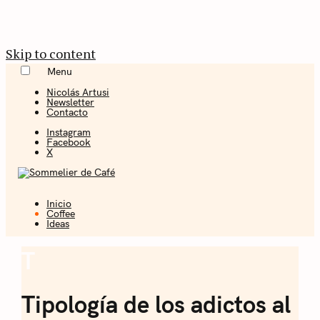
Skip to content
Menu
Nicolás Artusi
Newsletter
Contacto
Instagram
Facebook
X
Inicio
Coffee + Ideas
Coffee
Ideas
Sommelier de
T
Coffee
Café
Tipología de los adictos al