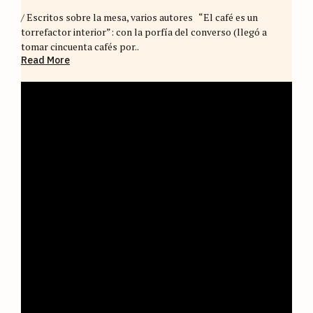
/ Escritos sobre la mesa, varios autores “El café es un
torrefactor interior”: con la porfía del converso (llegó a
tomar cincuenta cafés por..
Read More