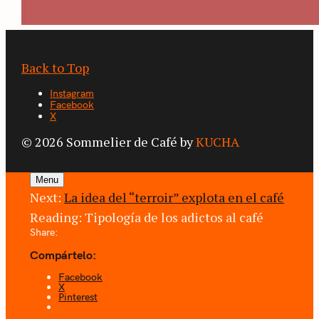
Back to Top
Instagram
Facebook
X
© 2026 Sommelier de Café by
KUCHA
Menu
Next:
La idea del “terroir” explota en el café
Reading:
Tipología de los adictos al café
Share:
Compártelo:
Facebook
X
Pinterest