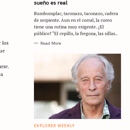
sueño es real
G
O
R
Bumbumplac, taconazo, taconazo, cadera
I
E
de serpiente. Aun en el corral, la coreo
S
tiene una rutina muy exigente. ¿El
público? “El cepillo, la fregona, las sillas..
 los
Read More
fue
rse.
 a
C
EXPLORER WEEKLY
A