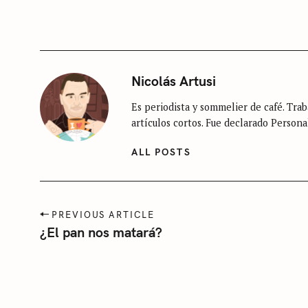
r
R
I
c
E
S
h
f
S
Nicolás Artusi
o
i
Es periodista y sommelier de café. Traba
n
r
artículos cortos. Fue declarado Persona
c
:
a
ALL POSTS
t
e
g
P
PREVIOUS ARTICLE
o
o
¿El pan nos matará?
r
s
t
í
n
a
a