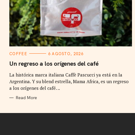
C
COFFEE
6 AGOSTO, 2026
A
T
Un regreso a los orígenes del café
E
G
La histórica marca italiana Caffè Pascucci ya está en la
O
R
Argentina. Y su blend estrella, Mama Africa, es un regreso
I
E
a los orígenes del café. ..
S
Read More