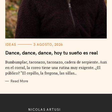
C
IDEAS
3 AGOSTO, 2026
A
T
Dance, dance, dance, hoy tu sueño es real
E
G
Bumbumplac, taconazo, taconazo, cadera de serpiente. Aun
O
R
en el corral, la coreo tiene una rutina muy exigente. ¿El
I
E
público? “El cepillo, la fregona, las sillas..
S
Read More
NICOLAS ARTUSI