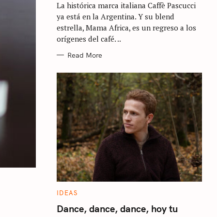
La histórica marca italiana Caffè Pascucci
O
R
ya está en la Argentina. Y su blend
I
E
estrella, Mama Africa, es un regreso a los
S
orígenes del café. ..
Read More
C
IDEAS
A
T
Dance, dance, dance, hoy tu
E