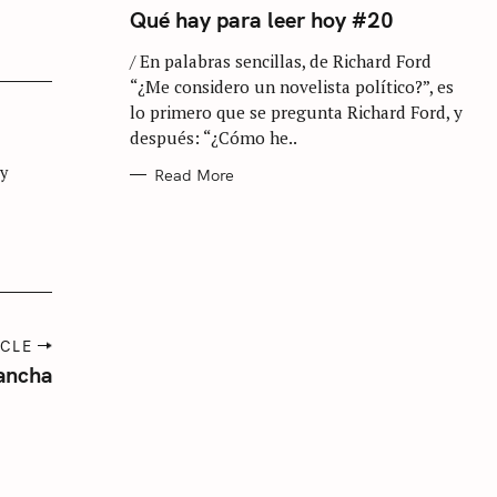
T
Qué hay para leer hoy #20
E
G
/ En palabras sencillas, de Richard Ford
O
R
“¿Me considero un novelista político?”, es
I
E
lo primero que se pregunta Richard Ford, y
S
después: “¿Cómo he..
 y
Read More
ICLE
lancha