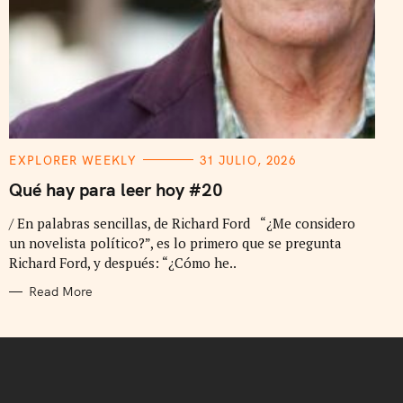
C
EXPLORER WEEKLY
31 JULIO, 2026
A
T
Qué hay para leer hoy #20
E
G
/ En palabras sencillas, de Richard Ford “¿Me considero
O
R
un novelista político?”, es lo primero que se pregunta
I
E
Richard Ford, y después: “¿Cómo he..
S
Read More