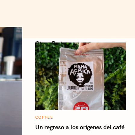
Otros Posts
C
COFFEE
A
T
Un regreso a los orígenes del café
E
G