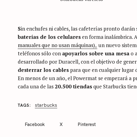
S
in enchufes ni cables, las cafeterías pronto darán
baterías de los celulares
en forma inalámbrica. 
manuales que no usan máquinas),
un nuevo sistema
teléfonos sólo con
apoyarlos sobre una mesa
o a
desarrollado por Duracell, con el objetivo de gener
desterrar los cables
para que en cualquier lugar 
En menos de un año, el Powermat se empezará a pr
cada una de las
20.500 tiendas
que Starbucks tien
starbucks
TAGS
C
S
A
T
e
Facebook
X
Pinterest
E
a
G
O