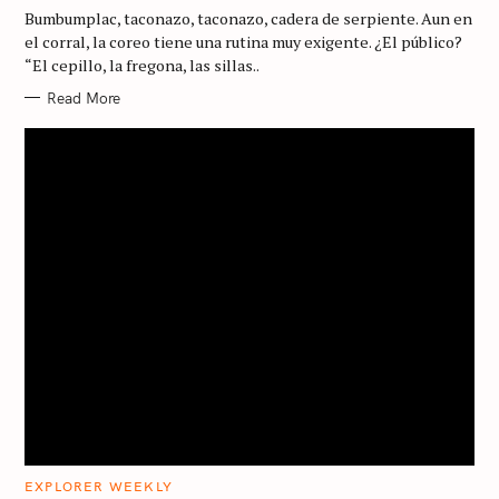
G
Bumbumplac, taconazo, taconazo, cadera de serpiente. Aun en
O
R
el corral, la coreo tiene una rutina muy exigente. ¿El público?
I
“El cepillo, la fregona, las sillas..
E
S
Read More
C
EXPLORER WEEKLY