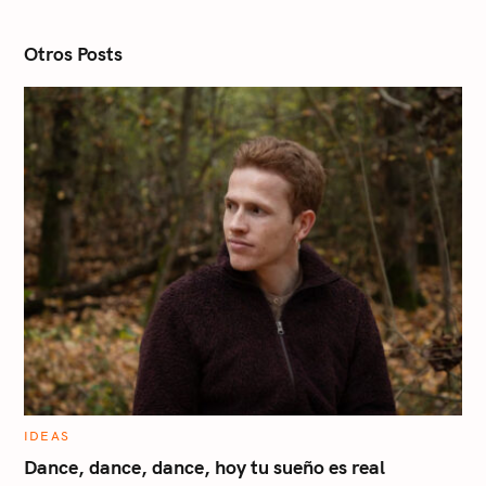
i
o
n
Otros Posts
C
IDEAS
A
T
Dance, dance, dance, hoy tu sueño es real
E