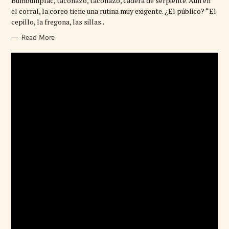
Bumbumplac, taconazo, taconazo, cadera de serpiente. Aun en
O
R
el corral, la coreo tiene una rutina muy exigente. ¿El público? “El
I
cepillo, la fregona, las sillas..
E
S
Read More