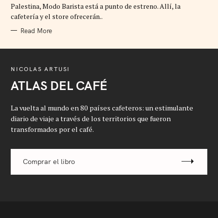
R
Palestina, Modo Barista está a punto de estreno. Allí, la
I
cafetería y el store ofrecerán..
E
S
Read More
NICOLAS ARTUSI
ATLAS DEL CAFÉ
La vuelta al mundo en 80 países cafeteros: un estimulante
diario de viaje a través de los territorios que fueron
transformados por el café.
Comprar el libro