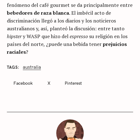
fenómeno del café gourmet se da principalmente entre
bebedores de raza blanca
. El imbécil acto de
discriminación llegó a los diarios y los noticieros
australianos y, así, planteó la discusión: entre tanto
hipster
y WASP que hizo del
espresso
su religión en los
países del norte, ¿puede una bebida tener
prejuicios
raciales
?
australia
TAGS
C
A
T
Facebook
X
Pinterest
E
G
O
R
I
E
S
S
i