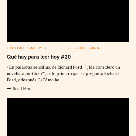
C
EXPLORER WEEKLY
31 JULIO, 2026
A
T
Qué hay para leer hoy #20
E
G
/ En palabras sencillas, de Richard Ford “¿Me considero un
O
R
novelista político?”, es lo primero que se pregunta Richard
I
Ford, y después: “¿Cómo he..
E
S
Read More