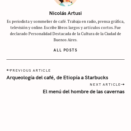
n
c
Nicolás Artusi
a
Es periodista y sommelier de café. Trabaja en radio, prensa gráfica,
t
televisión y online. Escribe libros largos y artículos cortos. Fue
e
declarado Personalidad Destacada de la Cultura de la Ciudad de
g
Buenos Aires.
o
ALL POSTS
r
í
P
a
PREVIOUS ARTICLE
o
Arqueología del café, de Etiopía a Starbucks
s
NEXT ARTICLE
t
El menú del hombre de las cavernas
n
a
v
i
g
a
t