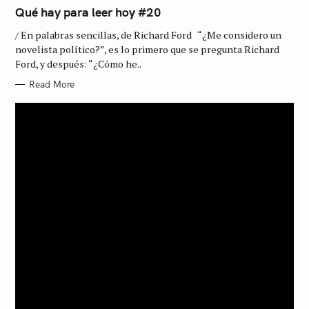
A
T
Qué hay para leer hoy #20
E
G
/ En palabras sencillas, de Richard Ford “¿Me considero un
O
R
novelista político?”, es lo primero que se pregunta Richard
I
Ford, y después: “¿Cómo he..
E
S
Read More
S
e
a
r
c
h
f
o