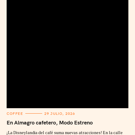
C
COFFEE
29 JULIO, 2026
A
T
En Almagro cafetero, Modo Estreno
E
G
¡La Disneylandia del café suma nuevas atracciones! En la calle
O