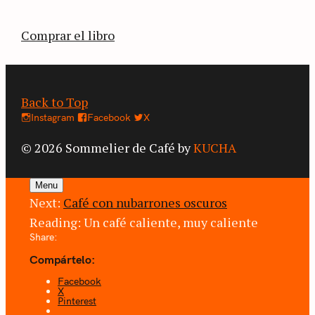
café.
Comprar el libro
Back to Top
Instagram
Facebook
X
© 2026 Sommelier de Café by
KUCHA
Menu
Next:
Café con nubarrones oscuros
Reading:
Un café caliente, muy caliente
Share:
Compártelo:
Facebook
X
Pinterest