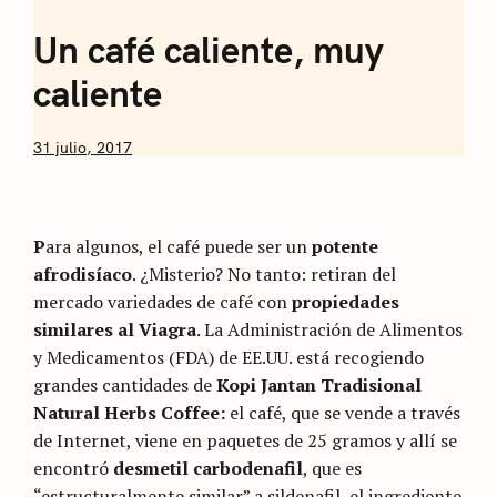
Sommelier de
Un café caliente, muy
Café
caliente
by
31 julio, 2017
Nicolás
Artusi
P
ara algunos, el café puede ser un
potente
afrodisíaco
. ¿Misterio? No tanto: retiran del
mercado variedades de café con
propiedades
similares al Viagra
. La Administración de Alimentos
y Medicamentos (FDA) de EE.UU. está recogiendo
grandes cantidades de
Kopi Jantan Tradisional
Natural Herbs Coffee:
el café, que se vende a través
de Internet, viene en paquetes de 25 gramos y allí se
encontró
desmetil carbodenafil
, que es
“estructuralmente similar” a sildenafil, el ingrediente