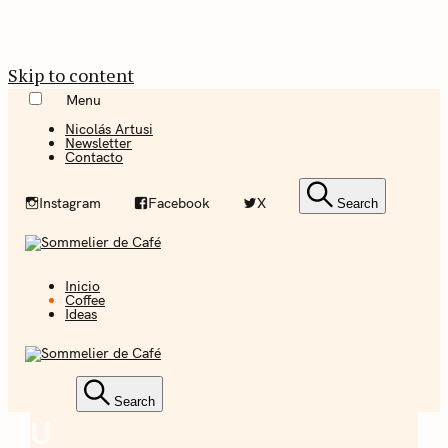
Skip to content
Menu
Nicolás Artusi
Newsletter
Contacto
Instagram
Facebook
X
Search
Inicio
Coffee + Ideas
Coffee
Ideas
Sommelier de
Café
Coffee + Ideas
Search
U
Coffee