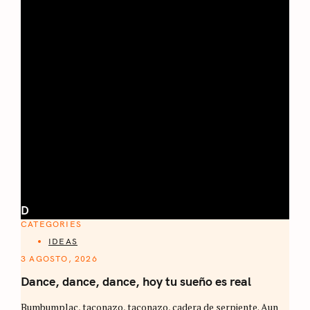
D
CATEGORIES
IDEAS
3 AGOSTO, 2026
Dance, dance, dance, hoy tu sueño es real
Bumbumplac, taconazo, taconazo, cadera de serpiente. Aun