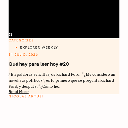
Q
CATEGORIES
EXPLORER WEEKLY
31 JULIO, 2026
Qué hay para leer hoy #20
/ En palabras sencillas, de Richard Ford “¿Me considero un
novelista político?”, es lo primero que se pregunta Richard
Ford, y después: “¿Cómo he..
Read More
NICOLAS ARTUSI
ATLAS DEL CAFÉ
La vuelta al mundo en 80 países cafeteros: un
estimulante diario de viaje a través de los
territorios que fueron transformados por el