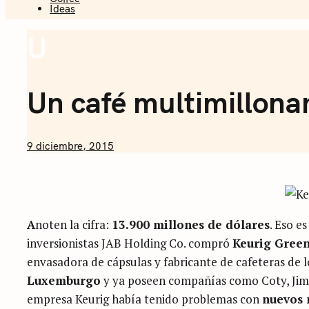
Ideas
Sommelier 
U
Coffee
Un café multimillona
by
9 diciembre, 2015
Nicolás
Artusi
A
noten la cifra:
13.900 millones de dólares
. Eso e
inversionistas JAB Holding Co. compró
Keurig Gree
envasadora de cápsulas y fabricante de cafeteras de 
Luxemburgo
y ya poseen compañías como Coty, Jimm
empresa Keurig había tenido problemas con
nuevos 