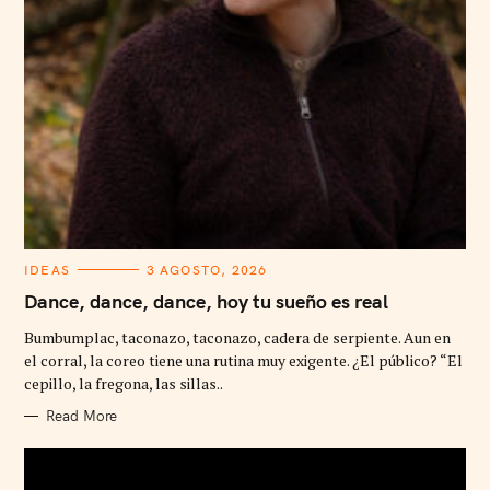
C
IDEAS
3 AGOSTO, 2026
A
T
Dance, dance, dance, hoy tu sueño es real
E
G
Bumbumplac, taconazo, taconazo, cadera de serpiente. Aun en
O
R
el corral, la coreo tiene una rutina muy exigente. ¿El público? “El
I
cepillo, la fregona, las sillas..
E
S
Read More