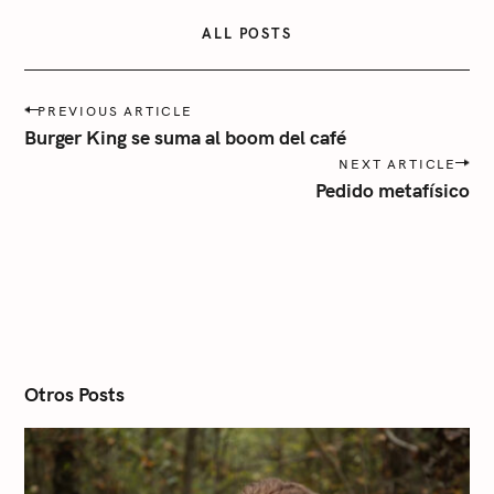
e
ALL POSTS
g
o
r
P
PREVIOUS ARTICLE
o
í
Burger King se suma al boom del café
s
a
NEXT ARTICLE
t
Pedido metafísico
n
a
v
i
g
a
t
i
o
n
Otros Posts