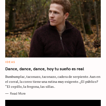
C
IDEAS
A
T
Dance, dance, dance, hoy tu sueño es real
E
G
Bumbumplac, taconazo, taconazo, cadera de serpiente. Aun en
O
R
el corral, la coreo tiene una rutina muy exigente. ¿El público?
I
“El cepillo, la fregona, las sillas..
E
S
Read More