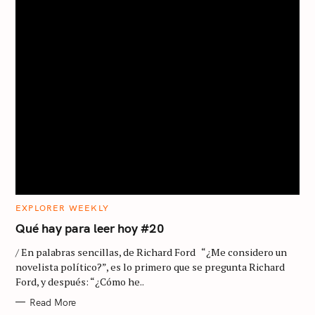
C
EXPLORER WEEKLY
A
T
Qué hay para leer hoy #20
E
G
/ En palabras sencillas, de Richard Ford “¿Me considero un
O
R
novelista político?”, es lo primero que se pregunta Richard
I
Ford, y después: “¿Cómo he..
E
S
Read More