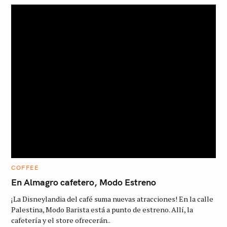
S
e
a
r
c
h
f
C
COFFEE
A
o
T
En Almagro cafetero, Modo Estreno
E
r
G
¡La Disneylandia del café suma nuevas atracciones! En la calle
O
:
R
Palestina, Modo Barista está a punto de estreno. Allí, la
I
cafetería y el store ofrecerán..
E
S