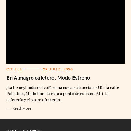
C
COFFEE
29 JULIO, 2026
A
T
En Almagro cafetero, Modo Estreno
E
G
¡La Disneylandia del café suma nuevas atracciones! En la calle
O
R
Palestina, Modo Barista está a punto de estreno. Allí, la
I
cafetería y el store ofrecerán..
E
S
Read More