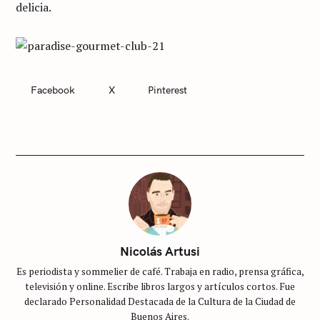
delicia.
Facebook
X
Pinterest
C
A
T
E
G
O
R
I
E
S
S
i
Nicolás Artusi
n
Es periodista y sommelier de café. Trabaja en radio, prensa gráfica,
c
televisión y online. Escribe libros largos y artículos cortos. Fue
a
declarado Personalidad Destacada de la Cultura de la Ciudad de
t
Buenos Aires.