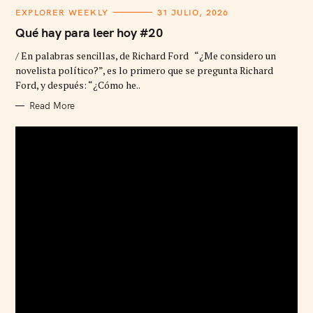
C
EXPLORER WEEKLY
31 JULIO, 2026
A
T
Qué hay para leer hoy #20
E
G
/ En palabras sencillas, de Richard Ford “¿Me considero un
O
R
novelista político?”, es lo primero que se pregunta Richard
I
Ford, y después: “¿Cómo he..
E
S
Read More