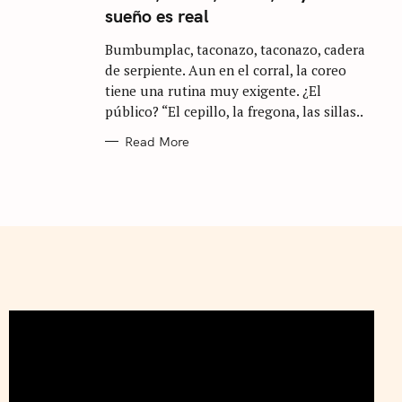
E
sueño es real
G
O
R
Bumbumplac, taconazo, taconazo, cadera
I
E
de serpiente. Aun en el corral, la coreo
S
tiene una rutina muy exigente. ¿El
público? “El cepillo, la fregona, las sillas..
Read More