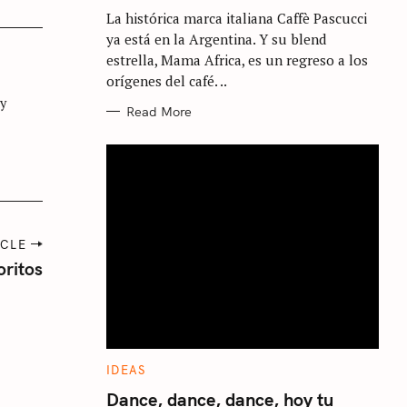
G
La histórica marca italiana Caffè Pascucci
O
R
ya está en la Argentina. Y su blend
I
E
estrella, Mama Africa, es un regreso a los
S
orígenes del café. ..
 y
Read More
ICLE
oritos
C
IDEAS
A
T
Dance, dance, dance, hoy tu