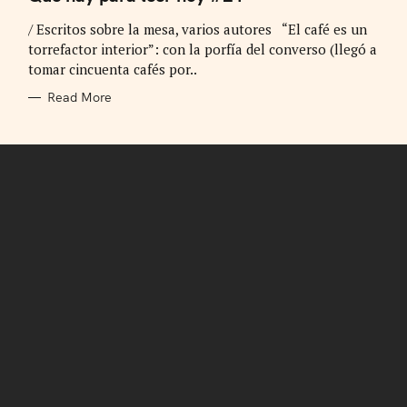
E
G
/ Escritos sobre la mesa, varios autores “El café es un
O
R
torrefactor interior”: con la porfía del converso (llegó a
I
E
tomar cincuenta cafés por..
S
Read More