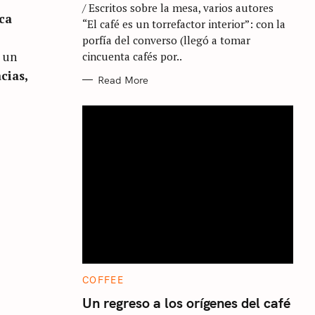
/ Escritos sobre la mesa, varios autores
O
ca
R
“El café es un torrefactor interior”: con la
I
E
porfía del converso (llegó a tomar
S
e un
cincuenta cafés por..
cias,
Read More
C
COFFEE
A
T
Un regreso a los orígenes del café
E