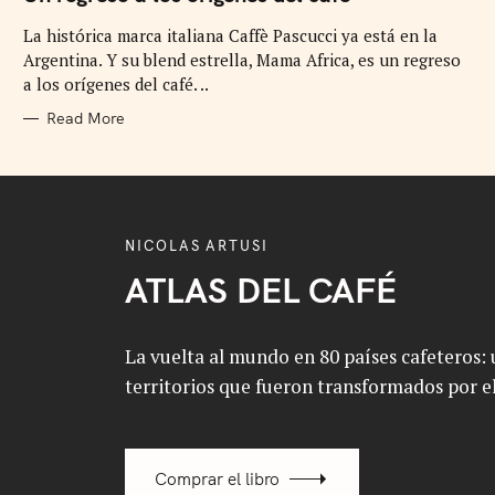
E
G
La histórica marca italiana Caffè Pascucci ya está en la
O
R
Argentina. Y su blend estrella, Mama Africa, es un regreso
I
E
a los orígenes del café. ..
S
Read More
NICOLAS ARTUSI
ATLAS DEL CAFÉ
La vuelta al mundo en 80 países cafeteros: u
territorios que fueron transformados por el
Comprar el libro