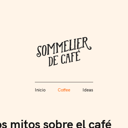
Coffee + Ideas
Inicio
Coffee
Ideas
Somme
Inicio
Coffee
Ideas
s mitos sobre el café