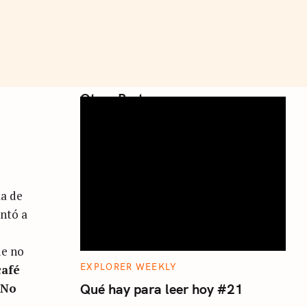
Otros Posts
ma de
untó a
e
ue no
C
EXPLORER WEEKLY
café
A
T
.
No
Qué hay para leer hoy #21
E
G