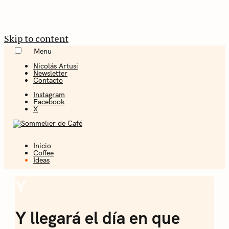
Skip to content
Menu
Nicolás Artusi
Newsletter
Contacto
Instagram
Facebook
X
Inicio
Coffee + Ideas
Coffee
Ideas
Sommelier de
Y
Ideas
Café
Y llegará el día en que