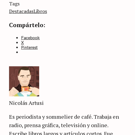
Categories
Tags
Sin
categoría
Destacadas
Libros
Compártelo:
Facebook
X
Pinterest
Nicolás Artusi
Es periodista y sommelier de café. Trabaja en
radio, prensa gráfica, televisión y online.
Escribe libros largos y artículos cortos. Fue