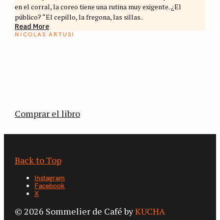
en el corral, la coreo tiene una rutina muy exigente. ¿El
público? “El cepillo, la fregona, las sillas..
Read More
NICOLAS ARTUSI
ATLAS DEL CAFÉ
La vuelta al mundo en 80 países cafeteros: un
estimulante diario de viaje a través de los
territorios que fueron transformados por el
café.
Comprar el libro
Back to Top
Instagram
Facebook
X
© 2026 Sommelier de Café by
KUCHA