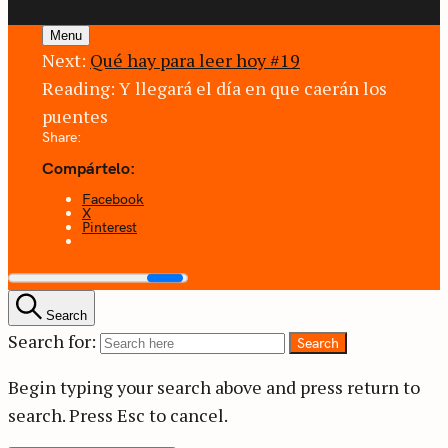
Menu
Next:
Qué hay para leer hoy #19
Reading:
Y llegará el día en que caerán los
puentes
Share:
Compártelo:
Facebook
X
Pinterest
Search
Search for:
Search
Begin typing your search above and press return to
search.
Press Esc to cancel.