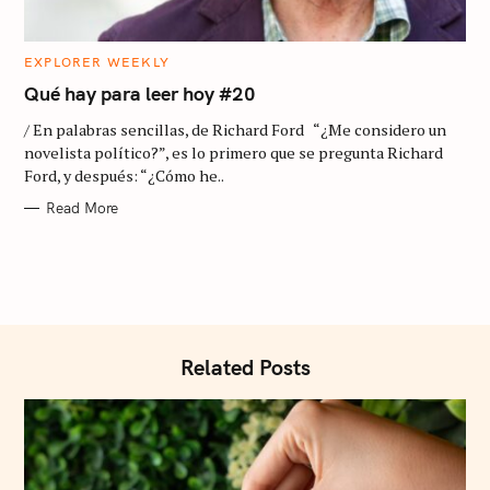
C
EXPLORER WEEKLY
A
T
Qué hay para leer hoy #20
E
S
G
/ En palabras sencillas, de Richard Ford “¿Me considero un
O
e
R
novelista político?”, es lo primero que se pregunta Richard
I
a
Ford, y después: “¿Cómo he..
E
S
r
Read More
c
h
f
o
r
Related Posts
: