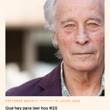
C
EXPLORER WEEKLY
31 JULIO, 2026
A
T
Qué hay para leer hoy #20