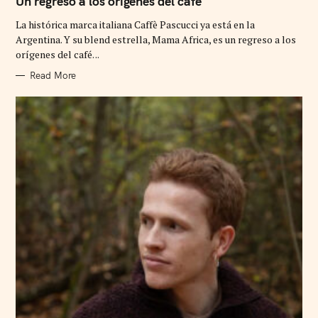
Un regreso a los orígenes del café
E
G
La histórica marca italiana Caffè Pascucci ya está en la
O
R
Argentina. Y su blend estrella, Mama Africa, es un regreso a los
I
orígenes del café. ..
E
S
Read More