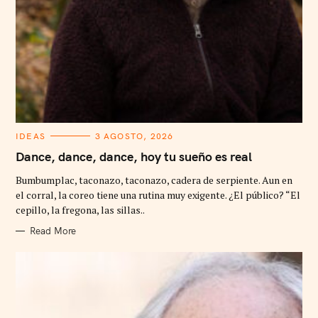
C
IDEAS
3 AGOSTO, 2026
A
T
Dance, dance, dance, hoy tu sueño es real
E
G
Bumbumplac, taconazo, taconazo, cadera de serpiente. Aun en
O
R
el corral, la coreo tiene una rutina muy exigente. ¿El público? “El
I
cepillo, la fregona, las sillas..
E
S
Read More