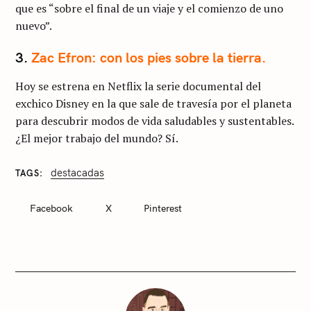
que es “sobre el final de un viaje y el comienzo de uno
nuevo”.
3.
Zac Efron: con los pies sobre la tierra.
Hoy se estrena en Netflix la serie documental del
exchico Disney en la que sale de travesía por el planeta
para descubrir modos de vida saludables y sustentables.
¿El mejor trabajo del mundo? Sí.
destacadas
TAGS
C
A
T
Facebook
X
Pinterest
E
G
O
R
I
E
S
S