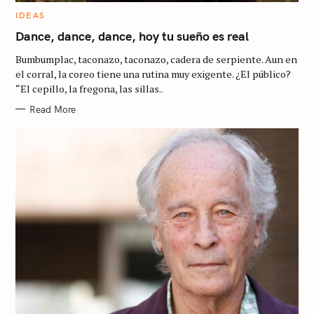
C
IDEAS
A
T
Dance, dance, dance, hoy tu sueño es real
E
G
Bumbumplac, taconazo, taconazo, cadera de serpiente. Aun en
O
R
el corral, la coreo tiene una rutina muy exigente. ¿El público?
I
“El cepillo, la fregona, las sillas..
E
S
Read More