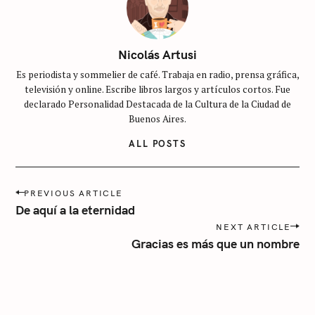
i
n
c
Nicolás Artusi
a
Es periodista y sommelier de café. Trabaja en radio, prensa gráfica,
t
televisión y online. Escribe libros largos y artículos cortos. Fue
e
declarado Personalidad Destacada de la Cultura de la Ciudad de
g
Buenos Aires.
o
ALL POSTS
r
í
P
a
PREVIOUS ARTICLE
o
De aquí a la eternidad
s
NEXT ARTICLE
t
Gracias es más que un nombre
n
a
v
i
g