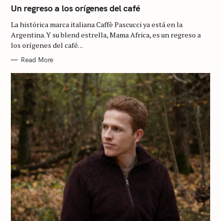
T
Un regreso a los orígenes del café
E
G
La histórica marca italiana Caffè Pascucci ya está en la
O
R
Argentina. Y su blend estrella, Mama Africa, es un regreso a
I
los orígenes del café. ..
E
S
Read More