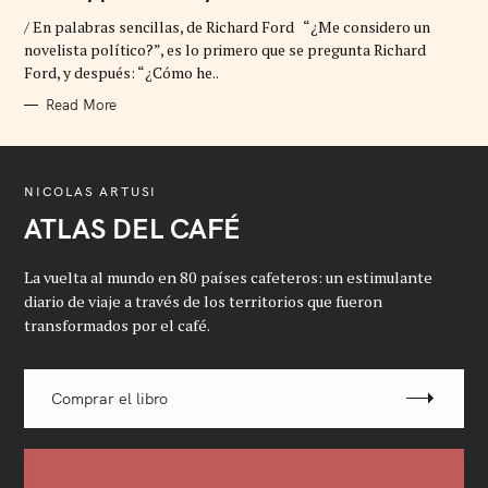
E
G
/ En palabras sencillas, de Richard Ford “¿Me considero un
O
R
novelista político?”, es lo primero que se pregunta Richard
I
Ford, y después: “¿Cómo he..
E
S
Read More
NICOLAS ARTUSI
ATLAS DEL CAFÉ
La vuelta al mundo en 80 países cafeteros: un estimulante
diario de viaje a través de los territorios que fueron
transformados por el café.
Comprar el libro