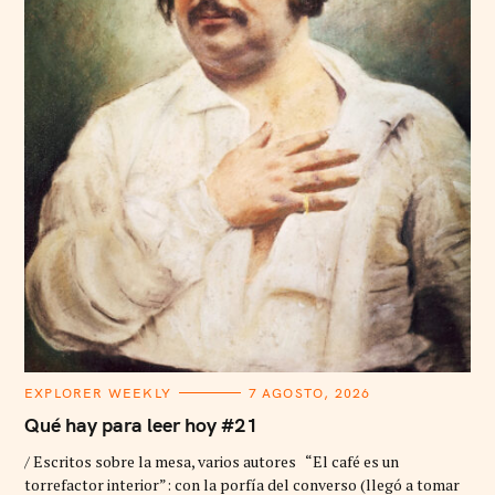
C
EXPLORER WEEKLY
7 AGOSTO, 2026
A
T
Qué hay para leer hoy #21
E
G
/ Escritos sobre la mesa, varios autores “El café es un
O
R
torrefactor interior”: con la porfía del converso (llegó a tomar
I