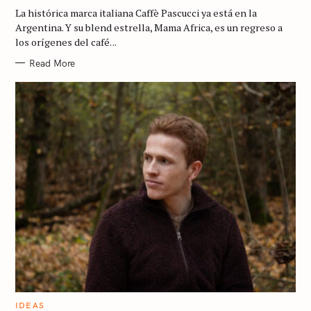
G
La histórica marca italiana Caffè Pascucci ya está en la
O
R
Argentina. Y su blend estrella, Mama Africa, es un regreso a
I
los orígenes del café. ..
E
S
Read More
C
IDEAS