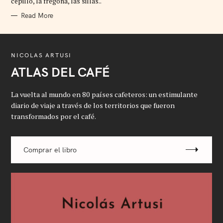
cepillo, la fregona, las sillas..
E
S
Read More
NICOLAS ARTUSI
ATLAS DEL CAFÉ
La vuelta al mundo en 80 países cafeteros: un estimulante
diario de viaje a través de los territorios que fueron
transformados por el café.
Comprar el libro