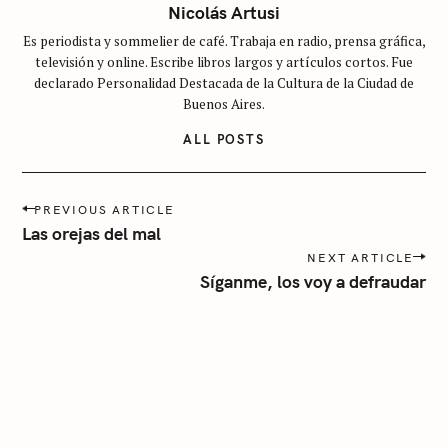
c
Nicolás Artusi
a
Es periodista y sommelier de café. Trabaja en radio, prensa gráfica,
t
televisión y online. Escribe libros largos y artículos cortos. Fue
e
declarado Personalidad Destacada de la Cultura de la Ciudad de
g
Buenos Aires.
o
ALL POSTS
r
í
P
a
PREVIOUS ARTICLE
o
Las orejas del mal
s
NEXT ARTICLE
t
Síganme, los voy a defraudar
n
a
v
i
g
a
t
i
o