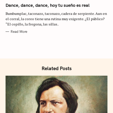
A
T
Dance, dance, dance, hoy tu sueño es real
E
G
Bumbumplac, taconazo, taconazo, cadera de serpiente. Aun en
O
R
S
el corral, la coreo tiene una rutina muy exigente. ¿El público?
I
“El cepillo, la fregona, las sillas..
E
e
S
Read More
a
r
c
h
f
o
Related Posts
r
: