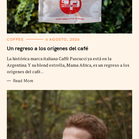
C
COFFEE
6 AGOSTO, 2026
A
T
Un regreso a los orígenes del café
E
G
La histórica marca italiana Caffè Pascucci ya está en la
O
R
Argentina. Y su blend estrella, Mama Africa, es un regreso a los
I
orígenes del café. ..
E
S
Read More