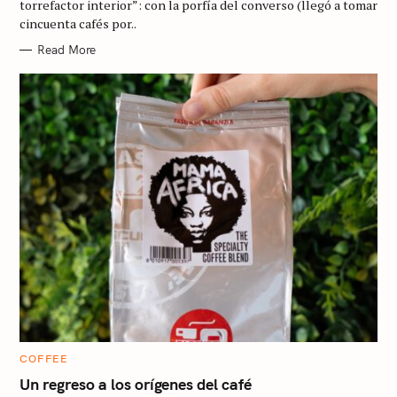
torrefactor interior”: con la porfía del converso (llegó a tomar
I
cincuenta cafés por..
E
S
Read More
C
COFFEE
A
T
Un regreso a los orígenes del café
E