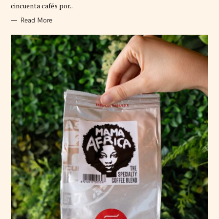
cincuenta cafés por..
E
S
Read More