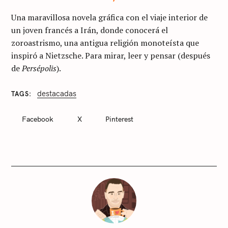
Una maravillosa novela gráfica con el viaje interior de
un joven francés a Irán, donde conocerá el
zoroastrismo, una antigua religión monoteísta que
inspiró a Nietzsche. Para mirar, leer y pensar (después
de
Persépolis
).
destacadas
TAGS
C
A
T
Facebook
X
Pinterest
E
G
O
R
I
E
S
S
i
n