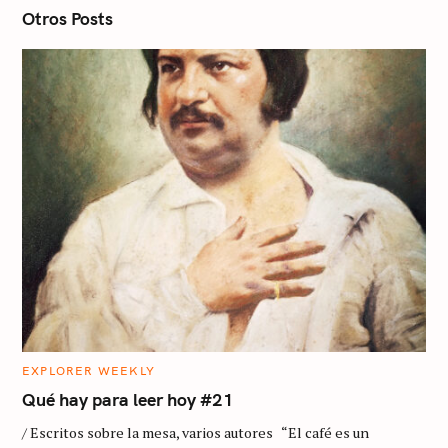
n
Otros Posts
C
EXPLORER WEEKLY
A
T
Qué hay para leer hoy #21
E
G
/ Escritos sobre la mesa, varios autores “El café es un
O
R