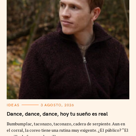
C
IDEAS
3 AGOSTO, 2026
A
T
Dance, dance, dance, hoy tu sueño es real
E
G
Bumbumplac, taconazo, taconazo, cadera de serpiente. Aun en
O
R
el corral, la coreo tiene una rutina muy exigente. ¿El público? “El
I