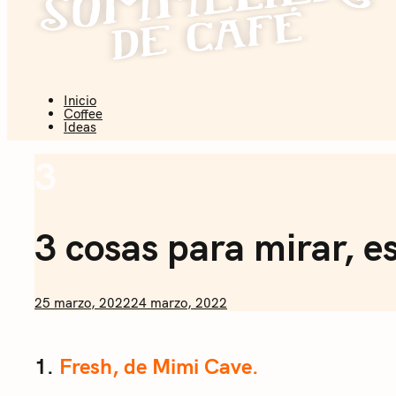
Inicio
Coffee + Ideas
Coffee
Ideas
Sommelier 
3
Explorer
Weekly
3 cosas para mirar, e
by
25 marzo, 2022
24 marzo, 2022
Nicolás
Artusi
1.
Fresh, de Mimi Cave.