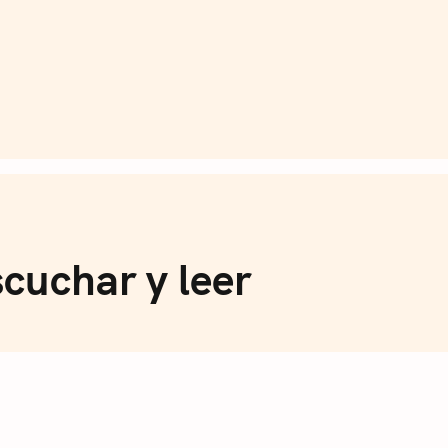
de Café
scuchar y leer