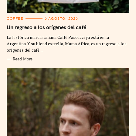
C
COFFEE
6 AGOSTO, 2026
A
T
Un regreso a los orígenes del café
E
G
La histórica marca italiana Caffè Pascucci ya está en la
O
R
Argentina. Y su blend estrella, Mama Africa, es un regreso a los
I
orígenes del café. ..
E
S
Read More