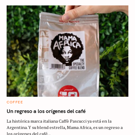
C
COFFEE
A
T
Un regreso a los orígenes del café
E
G
La histórica marca italiana Caffè Pascucci ya está en la
O
R
Argentina. Y su blend estrella, Mama Africa, es un regreso a
I
los orígenes del café. ..
E