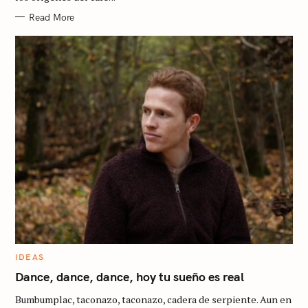
S
Read More
C
IDEAS
A
T
Dance, dance, dance, hoy tu sueño es real
E
G
Bumbumplac, taconazo, taconazo, cadera de serpiente. Aun en
O