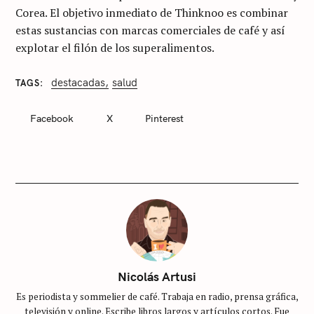
Corea. El objetivo inmediato de Thinknoo es combinar
estas sustancias con marcas comerciales de café y así
explotar el filón de los superalimentos.
destacadas
salud
TAGS
C
A
T
Facebook
X
Pinterest
E
G
O
R
I
E
S
S
i
n
c
Nicolás Artusi
a
Es periodista y sommelier de café. Trabaja en radio, prensa gráfica,
t
televisión y online. Escribe libros largos y artículos cortos. Fue