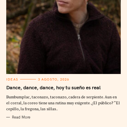
C
IDEAS
3 AGOSTO, 2026
A
T
Dance, dance, dance, hoy tu sueño es real
E
G
Bumbumplac, taconazo, taconazo, cadera de serpiente. Aun en
O
R
el corral, la coreo tiene una rutina muy exigente. ¿El público? “El
I
cepillo, la fregona, las sillas..
E
S
Read More