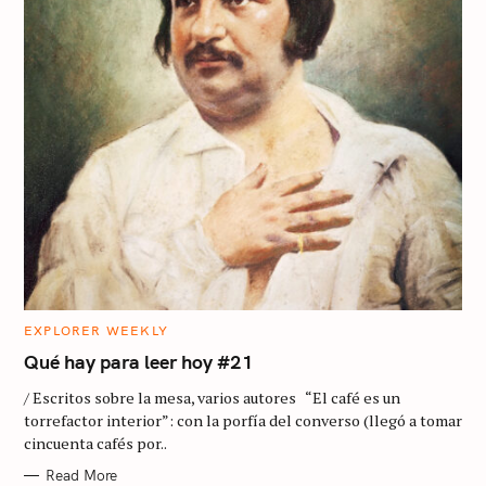
C
EXPLORER WEEKLY
A
T
Qué hay para leer hoy #21
E
G
/ Escritos sobre la mesa, varios autores “El café es un
O
R
torrefactor interior”: con la porfía del converso (llegó a tomar
I
cincuenta cafés por..
E
S
Read More