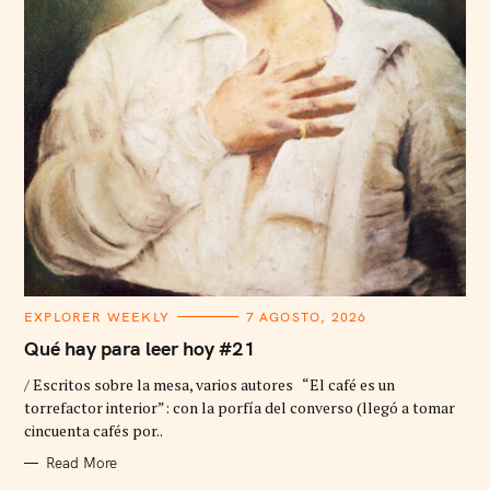
C
EXPLORER WEEKLY
7 AGOSTO, 2026
A
T
Qué hay para leer hoy #21
E
G
/ Escritos sobre la mesa, varios autores “El café es un
O
R
torrefactor interior”: con la porfía del converso (llegó a tomar
I
cincuenta cafés por..
E
S
Read More