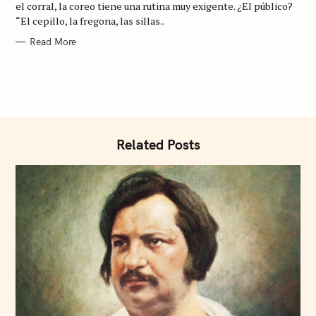
R
el corral, la coreo tiene una rutina muy exigente. ¿El público?
I
“El cepillo, la fregona, las sillas..
E
S
S
Read More
e
a
r
c
h
Related Posts
f
o
r
: