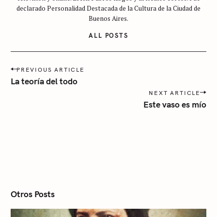
e
declarado Personalidad Destacada de la Cultura de la Ciudad de
g
Buenos Aires.
o
ALL POSTS
r
í
P
a
PREVIOUS ARTICLE
o
La teoría del todo
s
NEXT ARTICLE
t
Este vaso es mío
n
a
v
i
g
a
t
i
o
n
Otros Posts