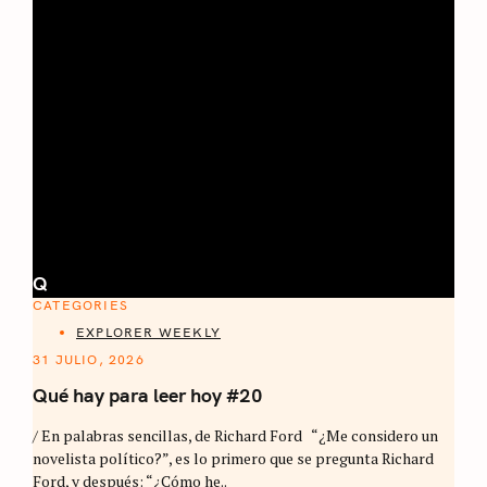
Q
CATEGORIES
EXPLORER WEEKLY
31 JULIO, 2026
Qué hay para leer hoy #20
/ En palabras sencillas, de Richard Ford “¿Me considero un
novelista político?”, es lo primero que se pregunta Richard
Ford, y después: “¿Cómo he..