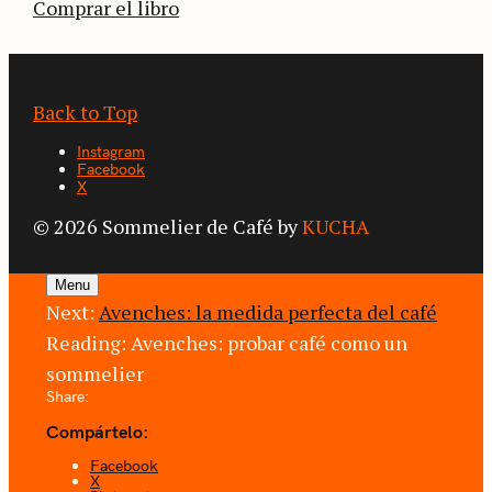
Comprar el libro
Back to Top
Instagram
Facebook
X
© 2026 Sommelier de Café by
KUCHA
Menu
Next:
Avenches: la medida perfecta del café
Reading:
Avenches: probar café como un
sommelier
Share:
Compártelo:
Facebook
X