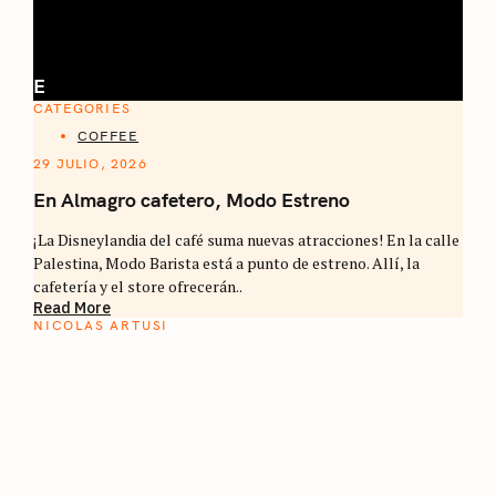
E
CATEGORIES
COFFEE
29 JULIO, 2026
En Almagro cafetero, Modo Estreno
¡La Disneylandia del café suma nuevas atracciones! En la calle
Palestina, Modo Barista está a punto de estreno. Allí, la
cafetería y el store ofrecerán..
Read More
NICOLAS ARTUSI
ATLAS DEL CAFÉ
La vuelta al mundo en 80 países cafeteros: un
estimulante diario de viaje a través de los
territorios que fueron transformados por el
café.