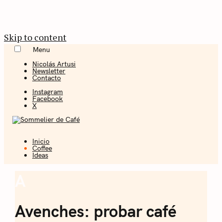
Skip to content
Menu
Nicolás Artusi
Newsletter
Contacto
Instagram
Facebook
X
Inicio
Coffee + Ideas
Coffee
Ideas
Sommelier de
A
Coffee
Café
Avenches: probar café