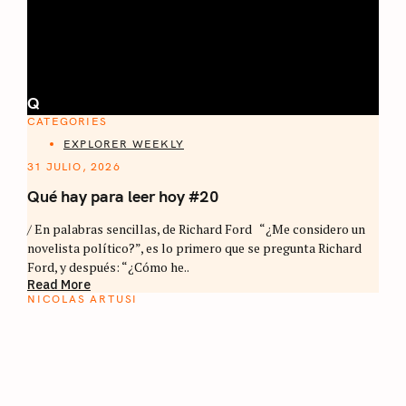
Q
CATEGORIES
EXPLORER WEEKLY
31 JULIO, 2026
Qué hay para leer hoy #20
/ En palabras sencillas, de Richard Ford “¿Me considero un
novelista político?”, es lo primero que se pregunta Richard
Ford, y después: “¿Cómo he..
Read More
NICOLAS ARTUSI
ATLAS DEL CAFÉ
La vuelta al mundo en 80 países cafeteros: un
estimulante diario de viaje a través de los
territorios que fueron transformados por el