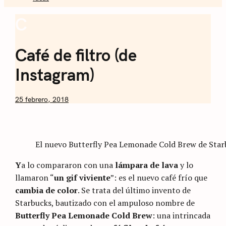
Sommelier de
C
Coffee
Café
Café de filtro (de
Instagram)
by
25 febrero, 2018
Nicolás
Artusi
El nuevo Butterfly Pea Lemonade Cold Brew de Star
Y
a lo compararon con una
lámpara de lava
y lo
llamaron “
un gif viviente
”: es el nuevo café frío que
cambia de color
. Se trata del último invento de
Starbucks, bautizado con el ampuloso nombre de
Butterfly Pea Lemonade Cold Brew
: una intrincada