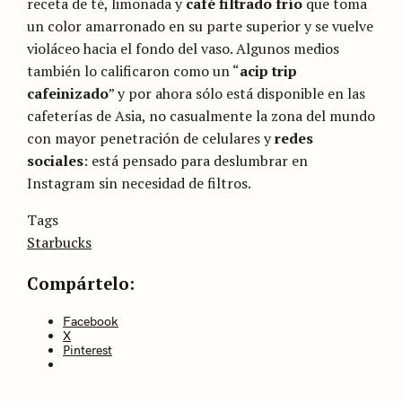
receta de té, limonada y
café filtrado frío
que toma
un color amarronado en su parte superior y se vuelve
violáceo hacia el fondo del vaso. Algunos medios
también lo calificaron como un “
acip trip
cafeinizado
” y por ahora sólo está disponible en las
cafeterías de Asia, no casualmente la zona del mundo
con mayor penetración de celulares y
redes
sociales
: está pensado para deslumbrar en
Instagram sin necesidad de filtros.
Categories
Tags
Sin
categoría
Starbucks
Compártelo:
Facebook
X
Pinterest