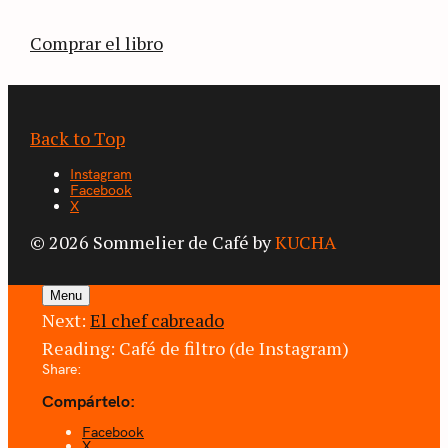
café.
Comprar el libro
Back to Top
Instagram
Facebook
X
© 2026 Sommelier de Café by
KUCHA
Menu
Next:
El chef cabreado
Reading:
Café de filtro (de Instagram)
Share:
Compártelo:
Facebook
X