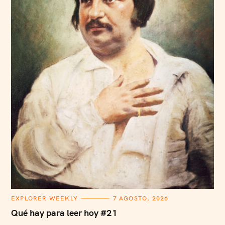
C
EXPLORER WEEKLY
7 AGOSTO, 2026
A
T
Qué hay para leer hoy #21
E
G