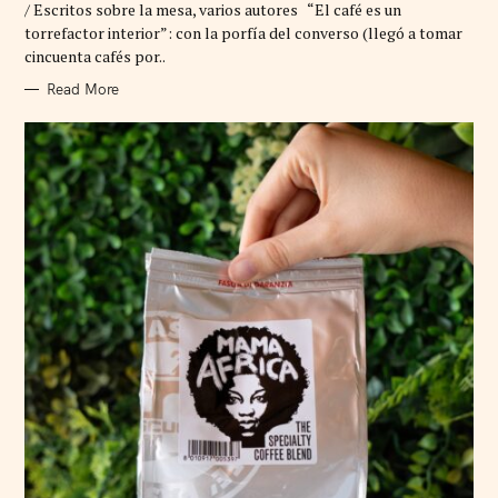
/ Escritos sobre la mesa, varios autores “El café es un
O
R
torrefactor interior”: con la porfía del converso (llegó a tomar
I
cincuenta cafés por..
E
S
Read More