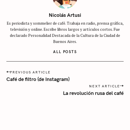
i
n
Nicolás Artusi
c
Es periodista y sommelier de café. Trabaja en radio, prensa gráfica,
a
televisión y online. Escribe libros largos y artículos cortos. Fue
t
declarado Personalidad Destacada de la Cultura de la Ciudad de
e
Buenos Aires.
g
ALL POSTS
o
r
í
P
PREVIOUS ARTICLE
o
a
Café de filtro (de Instagram)
s
NEXT ARTICLE
t
La revolución rusa del café
n
a
v
i
g
a
t