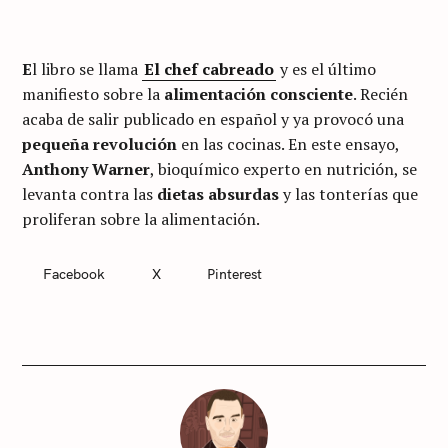
E
l libro se llama
El chef cabreado
y es el último
manifiesto sobre la
alimentación consciente
. Recién
acaba de salir publicado en español y ya provocó una
pequeña revolución
en las cocinas. En este ensayo,
Anthony Warner
, bioquímico experto en nutrición, se
levanta contra las
dietas absurdas
y las tonterías que
proliferan sobre la alimentación.
C
Facebook
X
Pinterest
A
T
E
G
O
R
I
E
S
S