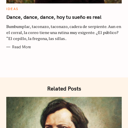
r
C
:
IDEAS
A
T
Dance, dance, dance, hoy tu sueño es real
E
G
Bumbumplac, taconazo, taconazo, cadera de serpiente. Aun en
O
R
el corral, la coreo tiene una rutina muy exigente. ¿El público?
I
“El cepillo, la fregona, las sillas..
E
S
Read More
Related Posts