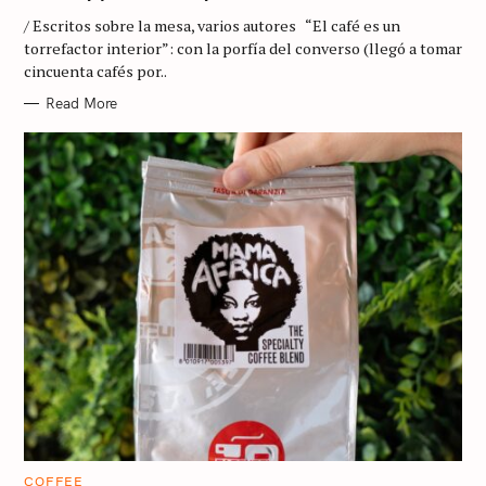
G
/ Escritos sobre la mesa, varios autores “El café es un
O
R
torrefactor interior”: con la porfía del converso (llegó a tomar
I
cincuenta cafés por..
E
S
Read More
C
COFFEE