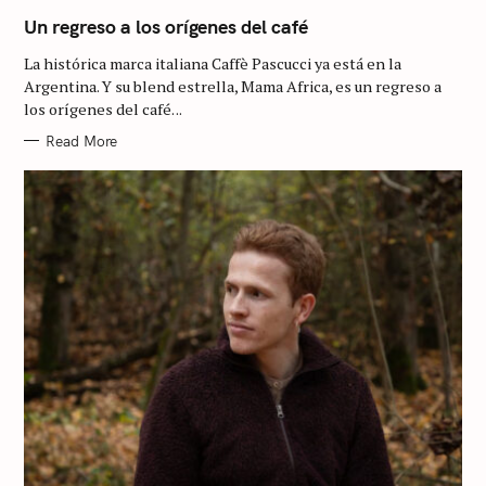
A
T
Un regreso a los orígenes del café
E
G
La histórica marca italiana Caffè Pascucci ya está en la
O
R
Argentina. Y su blend estrella, Mama Africa, es un regreso a
I
los orígenes del café. ..
E
S
Read More
S
e
a
r
c
h
f
o