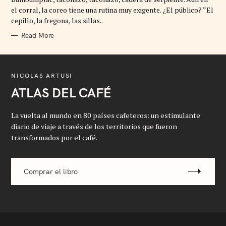
O
R
el corral, la coreo tiene una rutina muy exigente. ¿El público? “El
I
cepillo, la fregona, las sillas..
E
S
Read More
NICOLAS ARTUSI
ATLAS DEL CAFÉ
La vuelta al mundo en 80 países cafeteros: un estimulante
diario de viaje a través de los territorios que fueron
transformados por el café.
Comprar el libro