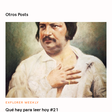
i
o
n
Otros Posts
C
EXPLORER WEEKLY
A
T
Qué hay para leer hoy #21
E