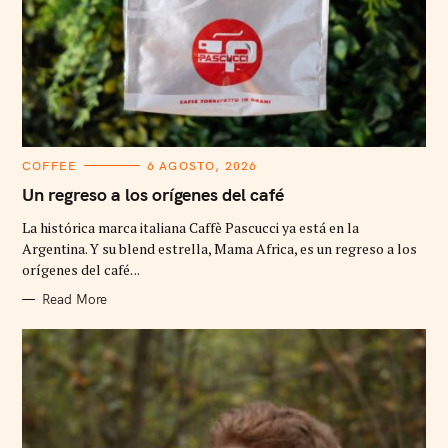
C
COFFEE
6 AGOSTO, 2026
A
T
Un regreso a los orígenes del café
E
G
La histórica marca italiana Caffè Pascucci ya está en la
O
R
Argentina. Y su blend estrella, Mama Africa, es un regreso a los
I
orígenes del café. ..
E
S
Read More