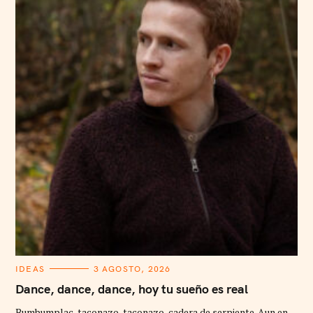
C
IDEAS
3 AGOSTO, 2026
A
T
Dance, dance, dance, hoy tu sueño es real
E
G
Bumbumplac, taconazo, taconazo, cadera de serpiente. Aun en