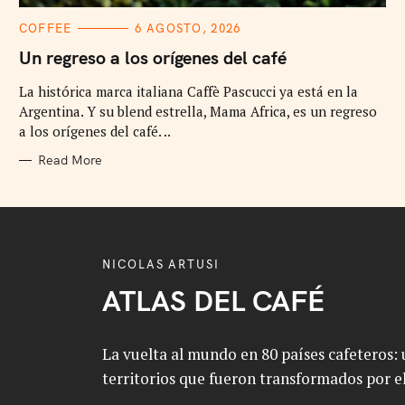
C
COFFEE
6 AGOSTO, 2026
A
T
Un regreso a los orígenes del café
E
G
La histórica marca italiana Caffè Pascucci ya está en la
O
R
Argentina. Y su blend estrella, Mama Africa, es un regreso
I
E
a los orígenes del café. ..
S
Read More
NICOLAS ARTUSI
ATLAS DEL CAFÉ
La vuelta al mundo en 80 países cafeteros: u
territorios que fueron transformados por el