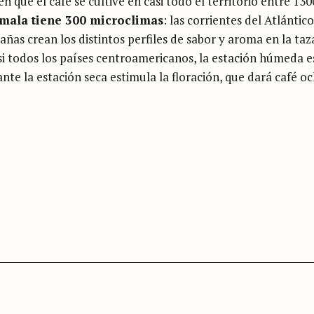
n que el café se cultive en casi todo el territorio entre 130
mala tiene 300 microclimas
: las corrientes del Atlántico
añas crean los distintos perfiles de sabor y aroma en la taz
i todos los países centroamericanos, la estación húmeda e
nte la estación seca estimula la floración, que dará café o
Press Esc to cancel.