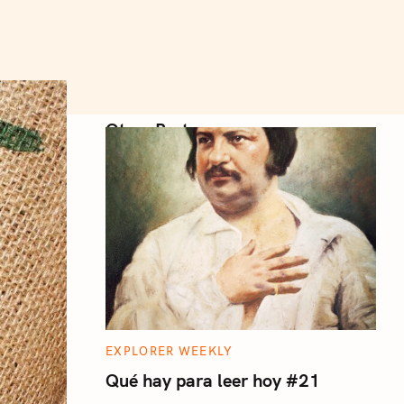
Otros Posts
C
EXPLORER WEEKLY
A
T
Qué hay para leer hoy #21
E
G