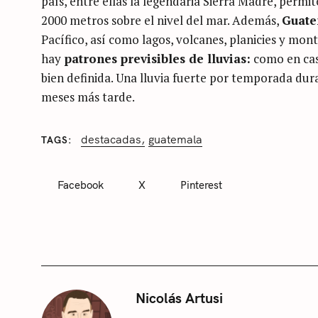
país, entre ellas la legendaria Sierra Madre, permite
2000 metros sobre el nivel del mar. Además,
Guate
Pacífico, así como lagos, volcanes, planicies y mont
hay
patrones previsibles de lluvias:
como en cas
bien definida. Una lluvia fuerte por temporada dura
meses más tarde.
destacadas
guatemala
TAGS
C
A
T
Facebook
X
Pinterest
E
G
S
O
R
e
I
E
a
S
r
S
c
Nicolás Artusi
i
h