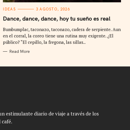
C
IDEAS
3 AGOSTO, 2026
A
T
Dance, dance, dance, hoy tu sueño es real
E
G
Bumbumplac, taconazo, taconazo, cadera de serpiente. Aun
O
R
en el corral, la coreo tiene una rutina muy exigente. ¿El
I
E
público? “El cepillo, la fregona, las sillas..
S
Read More
n estimulante diario de viaje a través de los
 café.