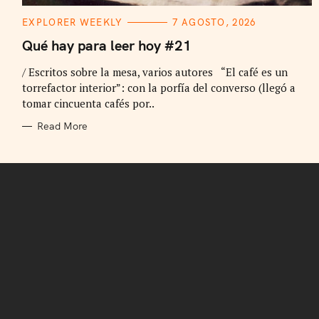
C
EXPLORER WEEKLY
7 AGOSTO, 2026
A
T
Qué hay para leer hoy #21
E
G
/ Escritos sobre la mesa, varios autores “El café es un
O
R
torrefactor interior”: con la porfía del converso (llegó a
I
E
tomar cincuenta cafés por..
S
Read More