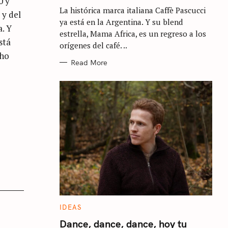
0 y
G
La histórica marca italiana Caffè Pascucci
O
 y del
R
ya está en la Argentina. Y su blend
I
a. Y
E
estrella, Mama Africa, es un regreso a los
S
stá
orígenes del café. ..
cho
Read More
C
IDEAS
A
T
Dance, dance, dance, hoy tu