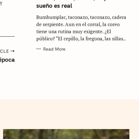
E
 y
sueño es real
G
O
R
Bumbumplac, taconazo, taconazo, cadera
I
E
de serpiente. Aun en el corral, la coreo
S
tiene una rutina muy exigente. ¿El
público? “El cepillo, la fregona, las sillas..
Read More
ICLE
 época