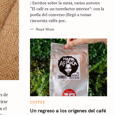
/ Escritos sobre la mesa, varios autores
O
R
“El café es un torrefactor interior”: con la
I
E
porfía del converso (llegó a tomar
S
cincuenta cafés por..
Read More
és de
irse
C
COFFEE
A
n el
T
Un regreso a los orígenes del café
E