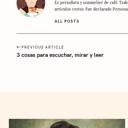
Es periodista y sommelier de café. Traba
n
f
artículos cortos. Fue declarado Persona
c
o
a
ALL POSTS
r
t
:
e
g
P
PREVIOUS ARTICLE
o
o
3 cosas para escuchar, mirar y leer
r
s
t
í
n
a
a
v
i
g
a
t
i