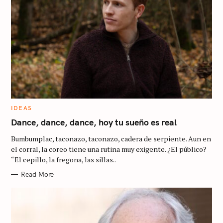
C
IDEAS
A
T
Dance, dance, dance, hoy tu sueño es real
E
G
Bumbumplac, taconazo, taconazo, cadera de serpiente. Aun en
O
R
el corral, la coreo tiene una rutina muy exigente. ¿El público?
I
“El cepillo, la fregona, las sillas..
E
S
S
Read More
e
a
r