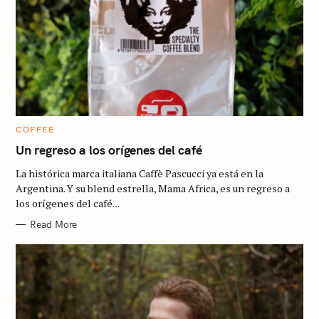
C
COFFEE
A
T
Un regreso a los orígenes del café
E
G
La histórica marca italiana Caffè Pascucci ya está en la
O
R
Argentina. Y su blend estrella, Mama Africa, es un regreso a
I
los orígenes del café. ..
E
S
Read More