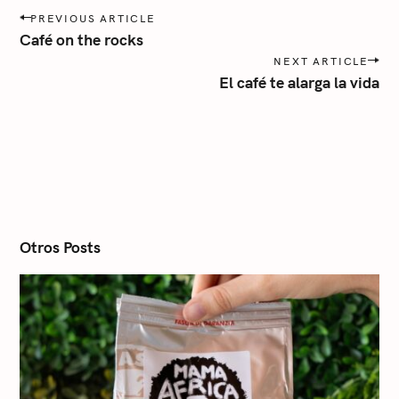
r
P
PREVIOUS ARTICLE
o
í
Café on the rocks
s
a
NEXT ARTICLE
t
El café te alarga la vida
n
a
v
i
g
a
t
i
o
n
Otros Posts