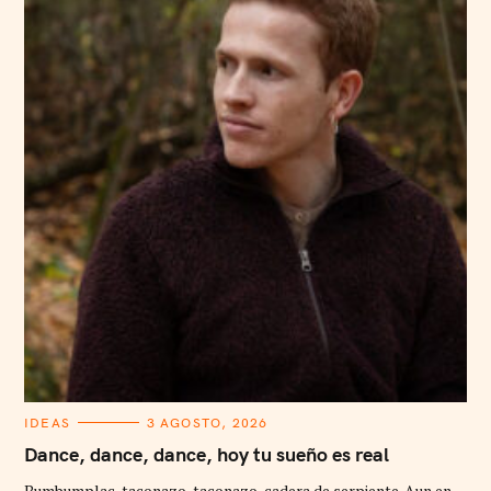
C
IDEAS
3 AGOSTO, 2026
A
T
Dance, dance, dance, hoy tu sueño es real
E
G
Bumbumplac, taconazo, taconazo, cadera de serpiente. Aun en