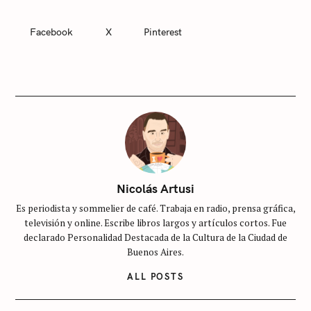
Facebook
X
Pinterest
C
A
T
E
G
O
R
I
E
S
S
i
Nicolás Artusi
n
Es periodista y sommelier de café. Trabaja en radio, prensa gráfica,
c
televisión y online. Escribe libros largos y artículos cortos. Fue
a
declarado Personalidad Destacada de la Cultura de la Ciudad de
t
Buenos Aires.
e
ALL POSTS
g
o