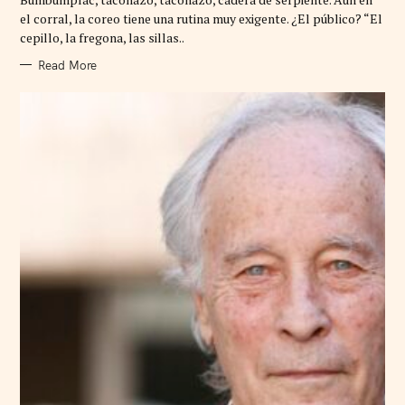
O
R
el corral, la coreo tiene una rutina muy exigente. ¿El público? “El
I
cepillo, la fregona, las sillas..
E
S
Read More