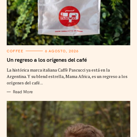
C
COFFEE
6 AGOSTO, 2026
A
T
Un regreso a los orígenes del café
E
G
La histórica marca italiana Caffè Pascucci ya está en la
O
R
Argentina. Y su blend estrella, Mama Africa, es un regreso a los
I
orígenes del café. ..
E
S
Read More