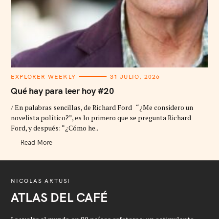
C
EXPLORER WEEKLY
31 JULIO, 2026
A
T
Qué hay para leer hoy #20
E
G
/ En palabras sencillas, de Richard Ford “¿Me considero un
O
R
novelista político?”, es lo primero que se pregunta Richard
I
Ford, y después: “¿Cómo he..
E
S
Read More
NICOLAS ARTUSI
ATLAS DEL CAFÉ