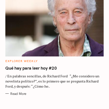
c
h
f
o
r
:
C
EXPLORER WEEKLY
A
T
Qué hay para leer hoy #20
E
G
/ En palabras sencillas, de Richard Ford “¿Me considero un
O
R
novelista político?”, es lo primero que se pregunta Richard
I
Ford, y después: “¿Cómo he..
E
S
Read More