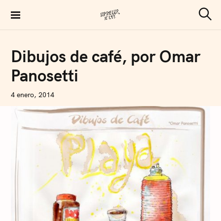
S
k
S
Sommelier de Café
e
i
a
p
r
C
Dibujos de café, por Omar
c
O
t
h
F
Panosetti
F
o
E
E
c
N
4 enero, 2014
o
I
C
n
O
L
t
Á
S
e
A
n
R
T
t
U
S
I