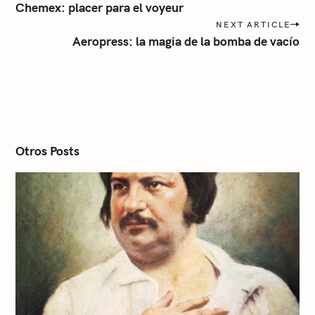
o
a
Chemex: placer para el voyeur
s
NEXT ARTICLE
t
Aeropress: la magia de la bomba de vacío
n
a
v
i
g
a
t
i
Otros Posts
o
n