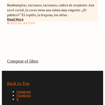
Bumbumplac, taconazo, taconazo, cadera de serpiente. Aun
en el corral, la coreo tiene una rutina muy exigente. ¿El
público? “El cepillo, la fregona, las sillas..
Read More
NICOLAS ARTUSI
ATLAS DEL CAFÉ
La vuelta al mundo en 80 países cafeteros: un
estimulante diario de viaje a través de los
territorios que fueron transformados por el
café.
Comprar el libro
Back to Top
Instagram
Facebook
X