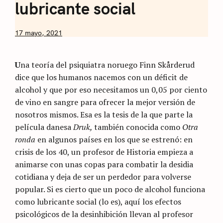
lubricante social
by
17 mayo, 2021
Nicolás
Artusi
U
na teoría del psiquiatra noruego Finn Skårderud
dice que los humanos nacemos con un déficit de
alcohol y que por eso necesitamos un 0,05 por ciento
de vino en sangre para ofrecer la mejor versión de
nosotros mismos. Esa es la tesis de la que parte la
película danesa
Druk,
también conocida como
Otra
ronda
en algunos países en los que se estrenó: en
crisis de los 40, un profesor de Historia empieza a
animarse con unas copas para combatir la desidia
cotidiana y deja de ser un perdedor para volverse
popular. Si es cierto que un poco de alcohol funciona
como lubricante social (lo es), aquí los efectos
psicológicos de la desinhibición llevan al profesor