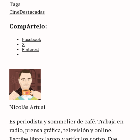
Categories
Tags
Sin
categoría
Cine
Destacadas
Compártelo:
Facebook
X
Pinterest
Nicolás Artusi
Es periodista y sommelier de café. Trabaja en
radio, prensa gráfica, televisión y online.
Escribe libros largos y artículos cortos. Fue