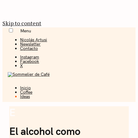
Skip to content
Menu
Nicolás Artusi
Newsletter
Contacto
Instagram
Facebook
X
Inicio
Coffee + Ideas
Coffee
Ideas
Sommelier de
E
Ideas
Café
El alcohol como