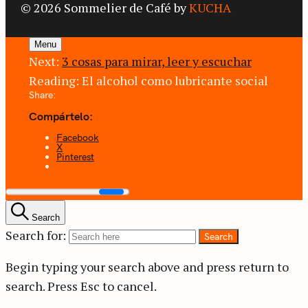
© 2026 Sommelier de Café by
KUCHA
Menu
Next:
3 cosas para mirar, leer y escuchar
Reading:
El alcohol como lubricante social
Share:
Compártelo:
Facebook
X
Pinterest
Search
Search for:
Search
Begin typing your search above and press return to
search.
Press Esc to cancel.