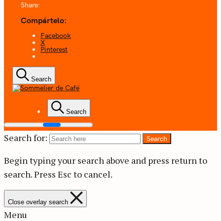
Share:
Compártelo:
Facebook
X
Pinterest
Search
Coffee + Ideas
Search
Sommelier de
Search for:
Search
Café
Begin typing your search above and press return to
search.
Press Esc to cancel.
Close overlay search
Menu