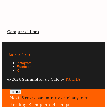
La vuelta al mundo en 80 países cafeteros: un
estimulante diario de viaje a través de los
territorios que fueron transformados por el
café.
Comprar el libro
Back to Top
Instagram
Facebook
X
© 2026 Sommelier de Café by
KUCHA
Menu
Next:
3 cosas para mirar, escuchar y leer
Reading:
El empleo del tiempo