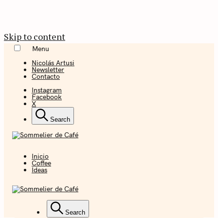
Skip to content
Menu
Nicolás Artusi
Newsletter
Contacto
Instagram
Facebook
X
Search
Inicio
Coffee + Ideas
Coffee
Ideas
Sommelier de
Café
Coffee + Ideas
Search