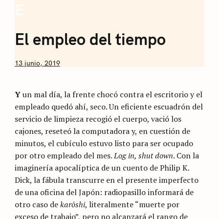
E
Archivo
Sommelier de
El empleo del tiempo
Café
by
13 junio, 2019
Nicolás
Artusi
Y
un mal día, la frente chocó contra el escritorio y el
empleado quedó ahí, seco. Un eficiente escuadrón del
servicio de limpieza recogió el cuerpo, vació los
cajones, reseteó la computadora y, en cuestión de
minutos, el cubículo estuvo listo para ser ocupado
por otro empleado del mes.
Log in, shut down
. Con la
imaginería apocalíptica de un cuento de Philip K.
Dick, la fábula transcurre en el presente imperfecto
de una oficina del Japón: radiopasillo informará de
otro caso de
kar
ō
shi
, literalmente “muerte por
exceso de trabajo”, pero no alcanzará el rango de