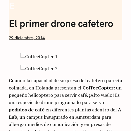
E
Coffee
Sommelier de
El primer drone cafetero
Café
by
29 diciembre, 2014
Nicolás
Artusi
C
uando la capacidad de sorpresa del cafetero parecía
colmada, en Holanda presentan el
CoffeeCopter
: un
pequeño helicóptero para servir café. ¡Alto vuelo! Es
una especie de drone programado para servir
pedidos de café
en diferentes plantas adentro del
A
Lab
, un campus inaugurado en Amsterdam para
albergar medios de comunicación y empresas de