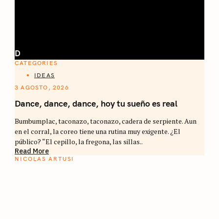
D
CATEGORIES
IDEAS
3 AGOSTO, 2026
Dance, dance, dance, hoy tu sueño es real
Bumbumplac, taconazo, taconazo, cadera de serpiente. Aun
en el corral, la coreo tiene una rutina muy exigente. ¿El
público? “El cepillo, la fregona, las sillas..
Read More
NICOLAS ARTUSI
ATLAS DEL CAFÉ
La vuelta al mundo en 80 países cafeteros: un
estimulante diario de viaje a través de los
territorios que fueron transformados por el