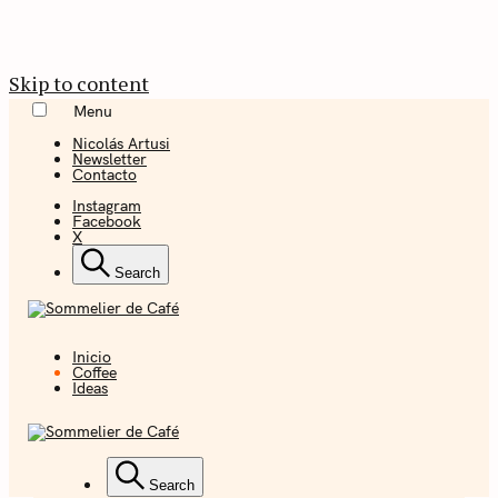
Skip to content
Menu
Nicolás Artusi
Newsletter
Contacto
Instagram
Facebook
X
Search
Inicio
Coffee + Ideas
Coffee
Ideas
Sommelier de
Café
Coffee + Ideas
Search