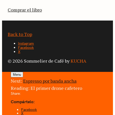
café.
Comprar el libro
Back to Top
Instagram
Facebook
X
© 2026 Sommelier de Café by
KUCHA
Menu
Next:
Espresso por banda ancha
Reading:
El primer drone cafetero
Share:
Compártelo:
Facebook
X