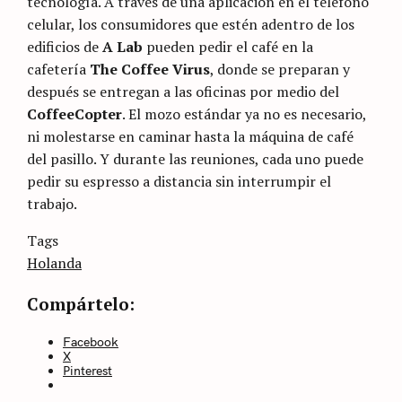
tecnología. A través de una aplicación en el teléfono
celular, los consumidores que estén adentro de los
edificios de
A Lab
pueden pedir el café en la
cafetería
The Coffee Virus
, donde se preparan y
después se entregan a las oficinas por medio del
CoffeeCopter
. El mozo estándar ya no es necesario,
ni molestarse en caminar hasta la máquina de café
del pasillo. Y durante las reuniones, cada uno puede
pedir su espresso a distancia sin interrumpir el
trabajo.
Categories
Tags
Sin
categoría
Holanda
Compártelo:
Facebook
X
Pinterest