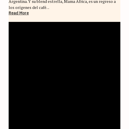
Argentina. Y su blend estrella, Mama Africa, es un regreso a
los orígenes del café. ..
Read More