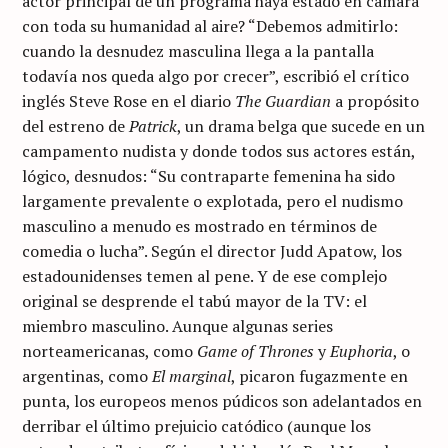
actor principal de un programa haya estado en cámara
con toda su humanidad al aire? “Debemos admitirlo:
cuando la desnudez masculina llega a la pantalla
todavía nos queda algo por crecer”, escribió el crítico
inglés Steve Rose en el diario
The Guardian
a propósito
del estreno de
Patrick
, un drama belga que sucede en un
campamento nudista y donde todos sus actores están,
lógico, desnudos: “Su contraparte femenina ha sido
largamente prevalente o explotada, pero el nudismo
masculino a menudo es mostrado en términos de
comedia o lucha”. Según el director Judd Apatow, los
estadounidenses temen al pene. Y de ese complejo
original se desprende el tabú mayor de la TV: el
miembro masculino. Aunque algunas series
norteamericanas, como
Game of Thrones
y
Euphoria
, o
argentinas, como
El marginal
, picaron fugazmente en
punta, los europeos menos púdicos son adelantados en
derribar el último prejuicio catódico (aunque los