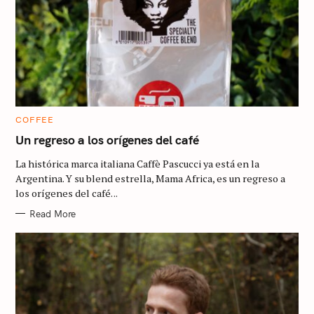
C
COFFEE
A
T
Un regreso a los orígenes del café
E
G
La histórica marca italiana Caffè Pascucci ya está en la
O
R
Argentina. Y su blend estrella, Mama Africa, es un regreso a
I
los orígenes del café. ..
E
S
Read More
S
e