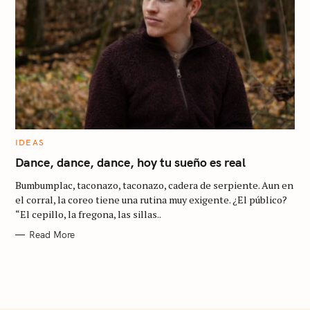
a
r
c
h
f
o
r
:
C
IDEAS
A
T
Dance, dance, dance, hoy tu sueño es real
E
G
Bumbumplac, taconazo, taconazo, cadera de serpiente. Aun en
O
R
el corral, la coreo tiene una rutina muy exigente. ¿El público?
I
“El cepillo, la fregona, las sillas..
E
S
Read More