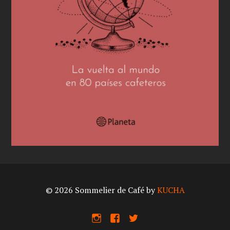
© 2026 Sommelier de Café by
KUCHA
I
F
X
n
a