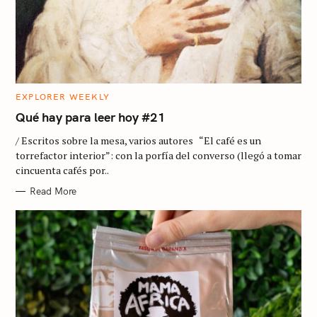
C
EXPLORER WEEKLY
A
T
Qué hay para leer hoy #21
E
G
/ Escritos sobre la mesa, varios autores “El café es un
O
R
torrefactor interior”: con la porfía del converso (llegó a tomar
I
cincuenta cafés por..
E
S
Read More