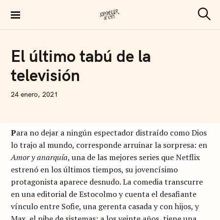
S
k
S
Sommelier de Café
e
i
a
p
r
I
El último tabú de la
c
D
t
h
E
televisión
A
o
S
c
N
24 enero, 2021
o
I
C
n
O
L
t
P
ara no dejar a ningún espectador distraído como Dios
Á
S
e
lo trajo al mundo, corresponde arruinar la sorpresa: en
A
n
Amor y anarquía
, una de las mejores series que Netflix
R
T
estrenó en los últimos tiempos, su jovencísimo
t
U
S
protagonista aparece desnudo. La comedia transcurre
I
en una editorial de Estocolmo y cuenta el desafiante
vínculo entre Sofie, una gerenta casada y con hijos, y
Max, el pibe de sistemas: a los veinte años, tiene una