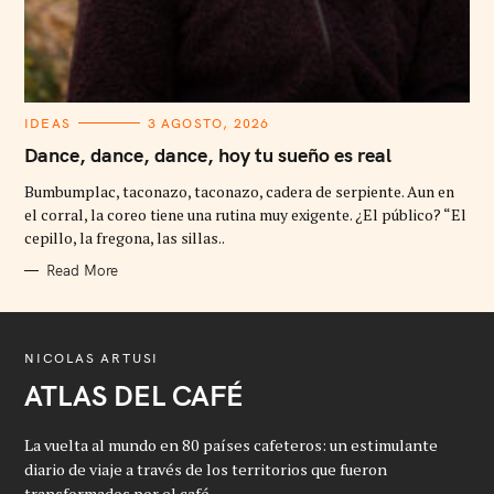
C
IDEAS
3 AGOSTO, 2026
A
T
Dance, dance, dance, hoy tu sueño es real
E
G
Bumbumplac, taconazo, taconazo, cadera de serpiente. Aun en
O
R
el corral, la coreo tiene una rutina muy exigente. ¿El público? “El
I
cepillo, la fregona, las sillas..
E
S
Read More
NICOLAS ARTUSI
ATLAS DEL CAFÉ
La vuelta al mundo en 80 países cafeteros: un estimulante
diario de viaje a través de los territorios que fueron
transformados por el café.