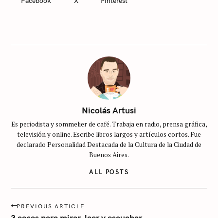
Facebook
X
Pinterest
E
G
O
R
I
E
S
S
i
n
c
Nicolás Artusi
a
Es periodista y sommelier de café. Trabaja en radio, prensa gráfica,
t
televisión y online. Escribe libros largos y artículos cortos. Fue
e
declarado Personalidad Destacada de la Cultura de la Ciudad de
g
Buenos Aires.
o
ALL POSTS
r
í
P
a
PREVIOUS ARTICLE
o
3 cosas para mirar, leer y escuchar