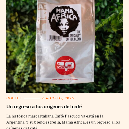
C
COFFEE
6 AGOSTO, 2026
A
T
Un regreso a los orígenes del café
E
G
La histórica marca italiana Caffè Pascucci ya está en la
O
R
Argentina. Y su blend estrella, Mama Africa, es un regreso a los
I
orígenes del café. ..
E