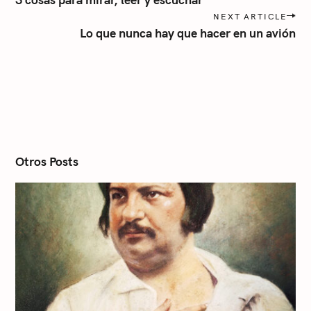
s
NEXT ARTICLE
t
Lo que nunca hay que hacer en un avión
n
a
v
i
g
a
t
i
o
n
Otros Posts