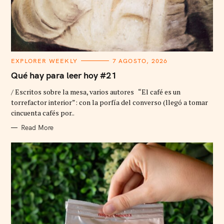
C
EXPLORER WEEKLY
7 AGOSTO, 2026
A
T
Qué hay para leer hoy #21
E
G
/ Escritos sobre la mesa, varios autores “El café es un
O
R
torrefactor interior”: con la porfía del converso (llegó a tomar
I
cincuenta cafés por..
E
S
Read More