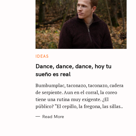
C
IDEAS
A
T
Dance, dance, dance, hoy tu
E
sueño es real
G
O
R
Bumbumplac, taconazo, taconazo, cadera
I
E
de serpiente. Aun en el corral, la coreo
S
tiene una rutina muy exigente. ¿El
público? “El cepillo, la fregona, las sillas..
Read More