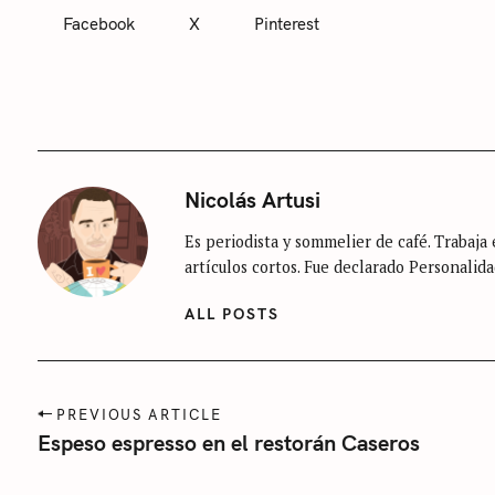
Facebook
X
Pinterest
Nicolás Artusi
Es periodista y sommelier de café. Trabaja e
artículos cortos. Fue declarado Personalida
ALL POSTS
P
PREVIOUS ARTICLE
o
Espeso espresso en el restorán Caseros
s
t