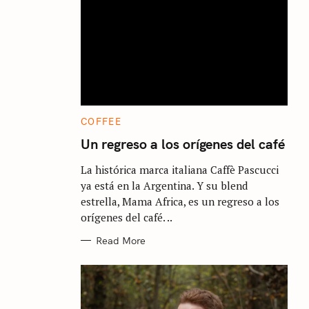
C
COFFEE
A
T
Un regreso a los orígenes del café
E
G
La histórica marca italiana Caffè Pascucci
O
R
ya está en la Argentina. Y su blend
I
E
estrella, Mama Africa, es un regreso a los
S
orígenes del café. ..
Read More