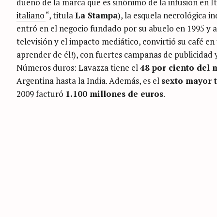
dueño de la marca que es sinónimo de la infusión en It
italiano
“, titula
La Stampa
), la esquela necrológica in
entró en el negocio fundado por su abuelo en 1995 y a
televisión y el impacto mediático, convirtió su café e
aprender de él!), con fuertes campañas de publicidad 
Números duros: Lavazza tiene el
48 por ciento del 
Argentina hasta la India. Además, es el
sexto mayor 
2009 facturó
1.100 millones de euros
.
C
A
T
E
G
O
R
I
E
S