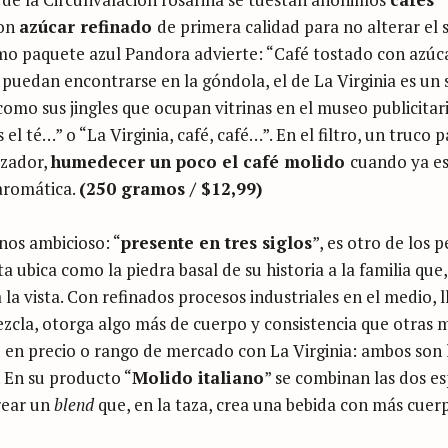
con
azúcar refinado
de primera calidad para no alterar el 
smo paquete azul Pandora advierte: “Café tostado con azúc
puedan encontrarse en la góndola, el de La Virginia es un 
 como sus jingles que ocupan vitrinas en el museo publicitar
 el té…” o “La Virginia, café, café…”. En el filtro, un truco 
izador,
humedecer un poco el café molido
cuando ya e
 aromática.
(250 gramos / $12,99)
nos ambicioso: “
presente en tres siglos
”, es otro de los 
ubica como la piedra basal de su historia a la familia que,
a la vista. Con refinados procesos industriales en el medio, l
zcla, otorga algo más de cuerpo y consistencia que otras 
 en precio o rango de mercado con La Virginia: ambos son 
. En su producto “
Molido italiano
” se combinan las dos es
rear un
blend
que, en la taza, crea una bebida con más cuer