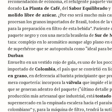
recomendación de ecónoma, el refulgente paquete vi
dorado
La Planta de Café
, del
Sabor Equilibrado
y 
molido libre de azúcar.
¿Por eso será mucho más caro
procesan los granos importados de Brasil, todos de la 
para la preparación en filtro de esta bebida”. Pariente
paquete negro y con una mezcla brasileña de
Sur de 
taza: complejo en lo aromático aunque algo plano en el
de superhéroe que se autopostula como “ideal para be
Durban
Envuelto en un vestido rojo de gala, es uno de los poco
importado de
Colombia
, el país que se convirtió en l
en grano
, en deferencia al barista principiante que pr
mera coquetería: incorpora la
válvula
que impide el in
que se generan adentro del paquete (“último detalle pa
producción más artesanal que industrial, está
tostado
S
supermercado en la empinada escalera hacia el paraíso
e
colombiano” y, para la máquina de filtro, tendrá la sut
a