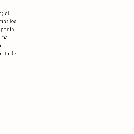
) el
mos los
 por la
 una
a
orita de