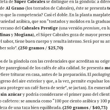
oleta de
Súper Cabrales
se distingue en la góndola: a difer
de
Al Grano
(los torrados de Cabrales), éste se presenta
t
 que la competencia? Casi el doble. En la planta marplate
variedad arábica, que son “tostados y molidos en la graduac
 cercano del
Cabrales Prestige
(una versión
premium
, en l
Minas
y
Mogiana
), el Súper Cabrales goza de mayor presen
 sabor, tiene buen cuerpo y resulta intenso. Será por su a
ber solo”.
(250 gramos / $25,70)
s de la góndola con las credenciales que acreditan su orige
íder panregional de los cafés de alta calidad. Se presenta
mo
efiere triturar en casa, antes de la preparación. El
packagin
greso del aire exterior y que, a la vez, permite expulsar los
ra proteger un café fuera de serie”, se jactan). En esmera
 sin azúcar
y podría considerarse el primer paso del clien
 cafetero: se anuncia como “100 por ciento arábica y 100 p
ileza de una taza bien equilibrada.
(250 gramos / $40,73)