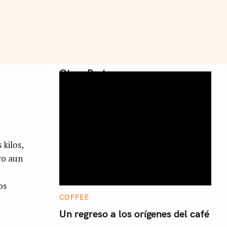
Otros Posts
kilos,
ro aun
os
C
COFFEE
A
T
Un regreso a los orígenes del café
E
G