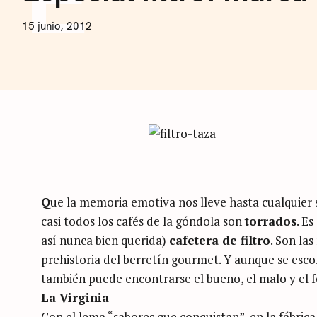
F
E
N
15 junio, 2012
E
I
C
O
L
Á
S
A
R
T
U
S
I
Q
ue la memoria emotiva nos lleve hasta cualquier 
casi todos los cafés de la góndola son
torrados
. Es
así nunca bien querida)
cafetera de filtro
. Son la
prehistoria del berretín gourmet. Y aunque se esco
también puede encontrarse el bueno, el malo y el f
La Virginia
Con el lema “sabores que conquistan”, en la fábric