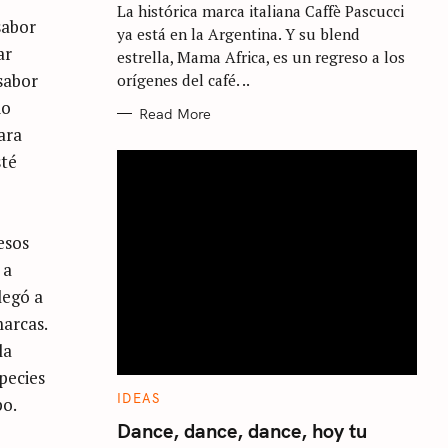
La histórica marca italiana Caffè Pascucci
O
sabor
R
ya está en la Argentina. Y su blend
I
ar
E
estrella, Mama Africa, es un regreso a los
S
sabor
orígenes del café. ..
io
Read More
para
sté
pesos
 a
legó a
marcas.
la
pecies
C
IDEAS
po.
A
T
Dance, dance, dance, hoy tu
E