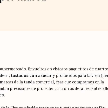
supermercado. Envueltos en vistosos paquetitos de cuartos 
 decir,
tostados con azúcar
y producidos para la vieja (pe
s marcas de la tanda comercial, ésas que compramos en la
ndan precisiones de procedencia u otros detalles, entre ell
eo.
a de la Circunvalación rosarina se tuestan anónimos
cafés