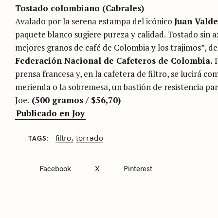
Tostado colombiano (Cabrales)
r
Avalado por la serena estampa del icónico
Juan Valde
c
paquete blanco sugiere pureza y calidad. Tostado sin 
h
mejores granos de café de Colombia y los trajimos”, de
f
Federación Nacional de Cafeteros de Colombia.
o
prensa francesa y, en la cafetera de filtro, se lucirá co
r
merienda o la sobremesa, un bastión de resistencia par
Joe.
(500 gramos / $56,70)
:
Publicado en Joy
C
filtro
torrado
TAGS
A
T
E
G
Facebook
X
Pinterest
O
R
I
E
S