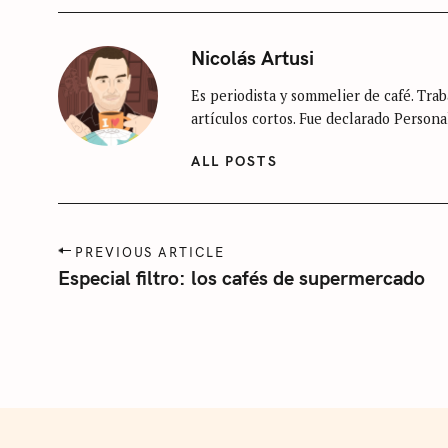
S
i
Nicolás Artusi
n
Es periodista y sommelier de café. Traba
c
artículos cortos. Fue declarado Persona
a
t
ALL POSTS
e
g
o
P
PREVIOUS ARTICLE
r
o
Especial filtro: los cafés de supermercado
s
í
t
a
n
a
v
i
g