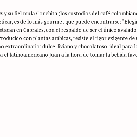
z
y su fiel mula Conchita (los custodios del café colombiano
Press Esc to cancel.
azúcar, es de lo más gourmet que puede encontrarse: “Elegi
stacan en Cabrales, con el respaldo de ser el único avalado
Producido con plantas arábicas, resiste el rigor exigente de
mo extraordinario: dulce, liviano y chocolatoso, ideal para l
a el latinoamericano Juan a la hora de tomar la bebida fav