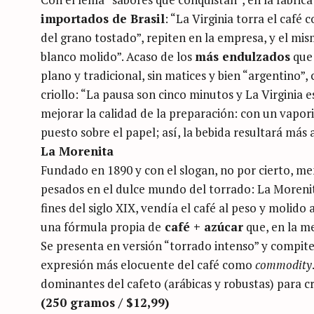
importados de Brasil
: “La Virginia torra el café 
del grano tostado”, repiten en la empresa, y el mi
blanco molido”. Acaso de los
más endulzados
que 
plano y tradicional, sin matices y bien “argentino”,
criollo: “La pausa son cinco minutos y La Virginia es
mejorar la calidad de la preparación: con un vapor
puesto sobre el papel; así, la bebida resultará más
La Morenita
Fundado en 1890 y con el slogan, no por cierto, me
pesados en el dulce mundo del torrado: La Morenita 
fines del siglo XIX, vendía el café al peso y molido 
una fórmula propia de
café + azúcar
que, en la me
Se presenta en versión “torrado intenso” y compite
expresión más elocuente del café como
commodity
dominantes del cafeto (arábicas y robustas) para c
(250 gramos / $12,99)