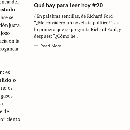
encia del
T
Qué hay para leer hoy #20
E
ostado
G
/ En palabras sencillas, de Richard Ford
O
nse se
R
“¿Me considero un novelista político?”, es
I
ión justa
E
lo primero que se pregunta Richard Ford, y
S
ujoso
después: “¿Cómo he..
cia en la
Read More
rrogancia
n: es
lido o
g
no es
 gases
da
te de
or ciento