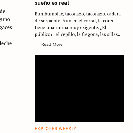
sueño es real
G
O
R
 de
Bumbumplac, taconazo, taconazo, cadera
I
guno
E
de serpiente. Aun en el corral, la coreo
S
ugaces
tiene una rutina muy exigente. ¿El
público? “El cepillo, la fregona, las sillas..
leche
Read More
C
EXPLORER WEEKLY
A