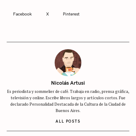
Facebook
X
Pinterest
C
A
T
E
G
O
R
I
E
S
S
i
Nicolás Artusi
n
Es periodista y sommelier de café. Trabaja en radio, prensa gráfica,
c
televisión y online. Escribe libros largos y artículos cortos. Fue
a
declarado Personalidad Destacada de la Cultura de la Ciudad de
t
Buenos Aires.
e
ALL POSTS
g
o