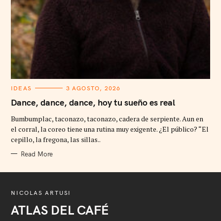
C
IDEAS
3 AGOSTO, 2026
A
T
Dance, dance, dance, hoy tu sueño es real
E
G
Bumbumplac, taconazo, taconazo, cadera de serpiente. Aun en
O
R
el corral, la coreo tiene una rutina muy exigente. ¿El público? “El
I
cepillo, la fregona, las sillas..
E
S
Read More
NICOLAS ARTUSI
ATLAS DEL CAFÉ