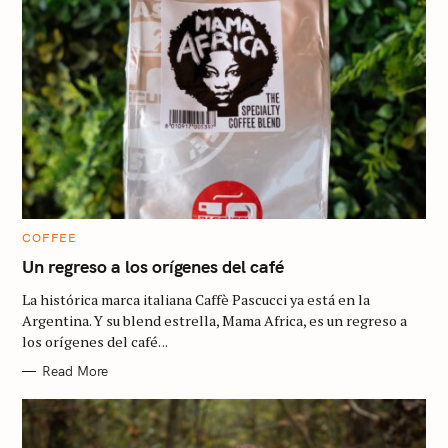
C
COFFEE
A
T
Un regreso a los orígenes del café
E
G
La histórica marca italiana Caffè Pascucci ya está en la
O
R
Argentina. Y su blend estrella, Mama Africa, es un regreso a
I
los orígenes del café. ..
E
S
Read More