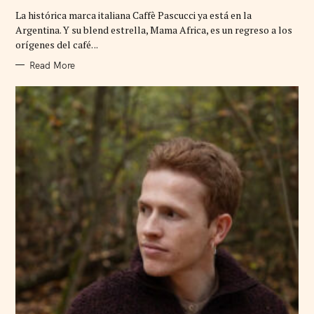
G
La histórica marca italiana Caffè Pascucci ya está en la
O
R
Argentina. Y su blend estrella, Mama Africa, es un regreso a los
I
orígenes del café. ..
E
S
Read More