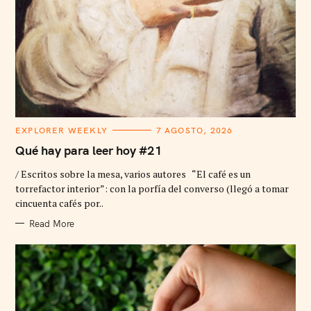
C
EXPLORER WEEKLY
7 AGOSTO, 2026
A
T
Qué hay para leer hoy #21
E
G
/ Escritos sobre la mesa, varios autores “El café es un
O
R
torrefactor interior”: con la porfía del converso (llegó a tomar
I
cincuenta cafés por..
E
S
Read More