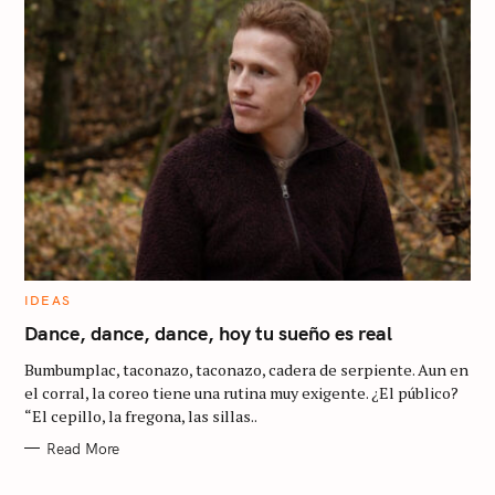
C
IDEAS
A
T
Dance, dance, dance, hoy tu sueño es real
E
G
Bumbumplac, taconazo, taconazo, cadera de serpiente. Aun en
O
R
el corral, la coreo tiene una rutina muy exigente. ¿El público?
I
“El cepillo, la fregona, las sillas..
E
S
Read More
S