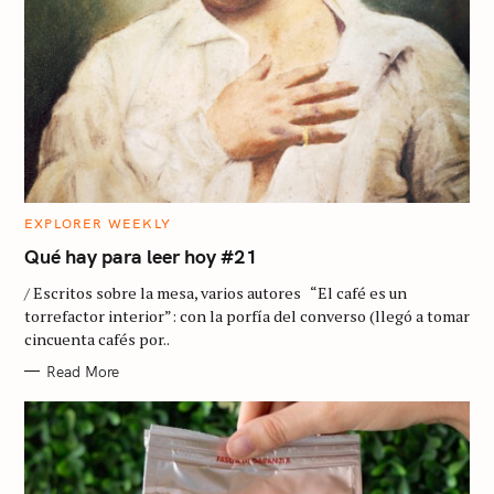
C
EXPLORER WEEKLY
A
T
Qué hay para leer hoy #21
E
G
/ Escritos sobre la mesa, varios autores “El café es un
O
R
torrefactor interior”: con la porfía del converso (llegó a tomar
I
cincuenta cafés por..
E
S
Read More