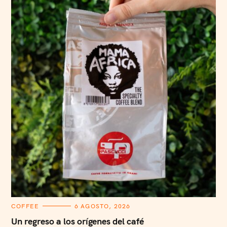
C
COFFEE
6 AGOSTO, 2026
A
T
Un regreso a los orígenes del café
E