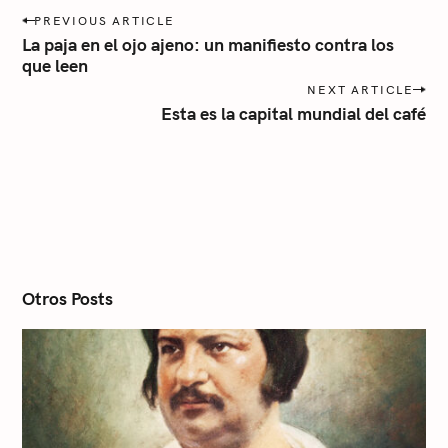
r
P
PREVIOUS ARTICLE
o
í
La paja en el ojo ajeno: un manifiesto contra los
s
a
que leen
t
NEXT ARTICLE
n
Esta es la capital mundial del café
a
v
i
g
a
t
i
o
n
Otros Posts